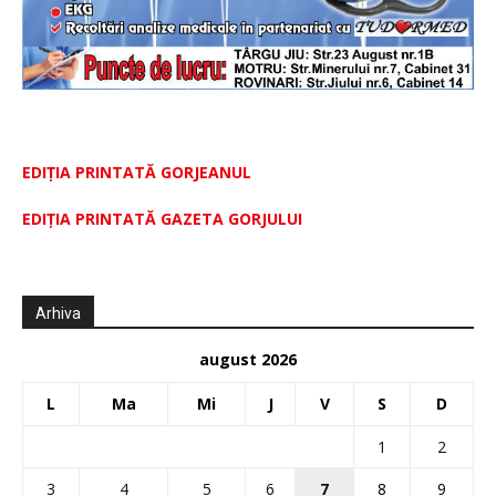
EDIȚIA PRINTATĂ GORJEANUL
EDIŢIA PRINTATĂ GAZETA GORJULUI
Arhiva
august 2026
L
Ma
Mi
J
V
S
D
1
2
3
4
5
6
7
8
9