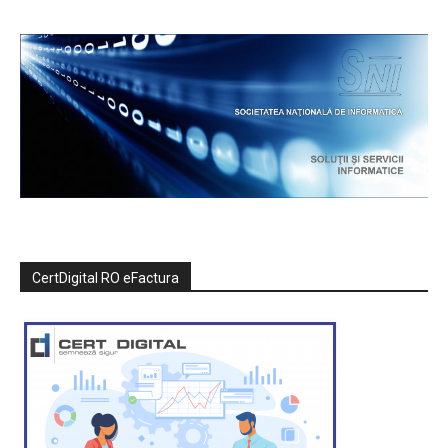
CertDigital RO eFactura