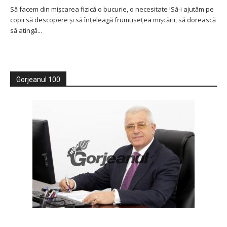
Să facem din mişcarea fizică o bucurie, o necesitate !Să-i ajutăm pe
copii să descopere şi să înţeleagă frumuseţea mişcării, să dorească
să atingă...
Gorjeanul 100