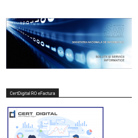
CertDigital RO eFactura