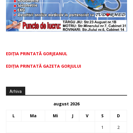
EDIȚIA PRINTATĂ GORJEANUL
EDIŢIA PRINTATĂ GAZETA GORJULUI
Arhiva
august 2026
L
Ma
Mi
J
V
S
D
1
2