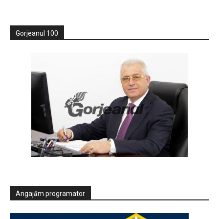
Gorjeanul 100
Angajăm programator