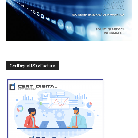
CertDigital RO eFactura