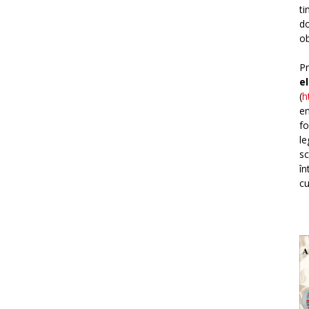
ti
do
ob
Pr
e
(
h
em
fo
le
sc
în
cu