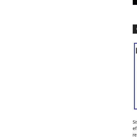
Si
ef
re