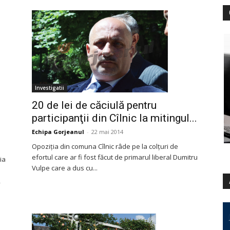
Investigatii
20 de lei de căciulă pentru
participanţii din Cîlnic la mitingul...
Echipa Gorjeanul
-
22 mai 2014
Opoziţia din comuna Cîlnic râde pe la colţuri de
efortul care ar fi fost făcut de primarul liberal Dumitru
ia
Vulpe care a dus cu...
i
,