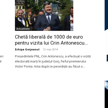
Actualitate
Chetă liberală de 1000 de euro
pentru vizita lui Crin Antonescu...
Echipa Gorjeanul
-
12 mai 2014
eri
Preşedintele PNL, Crin Antonescu, a efectuat o vizită
ul
electorală marţi în judeţul Gorj, fieful premierului
Victor Ponta. Asta după ce pesediştii au făcut o...