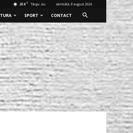
C
28.8
sâmbătă, 8 august 2026
Târgu Jiu
LTURA
SPORT
CONTACT