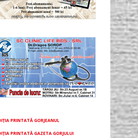
DIȚIA PRINTATĂ GORJEANUL
DIŢIA PRINTATĂ GAZETA GORJULUI