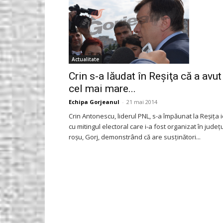
Actualitate
Crin s-a lăudat în Reşiţa că a avut
cel mai mare...
Echipa Gorjeanul
-
21 mai 2014
Crin Antonescu, liderul PNL, s-a împăunat la Reşiţa i
cu mitingul electoral care i-a fost organizat în judeţ
roşu, Gorj, demonstrând că are susţinători...