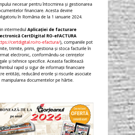
mpului necesar pentru întocmirea și gestionarea
cumentelor financiare. Acesta devine
ligatoriu în România de la 1 ianuarie 2024.
in intermediul
Aplicației de facturare
lectronică CertDigital RO-eFACTURA
ttps://certdigital.ro/ro-efactura/
), companiile pot
ite, trimite, primi, gestiona și stoca facturile în
rmat electronic, conformându-se cerințelor
gale și tehnice specifice. Aceasta facilitează
himbul rapid și sigur de informații financiare
tre entități, reducând erorile și riscurile asociate
 manipularea documentelor pe hârtie.