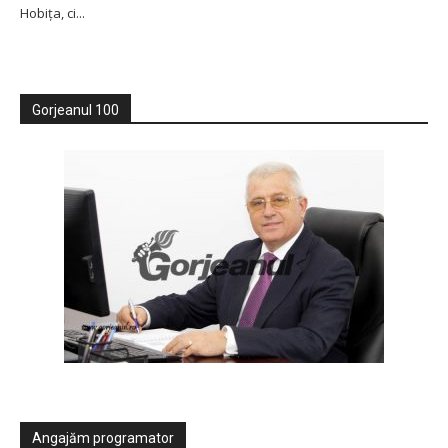
Hobița, ci...
Gorjeanul 100
Angajăm programator