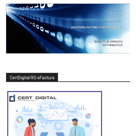
CertDigital RO eFactura