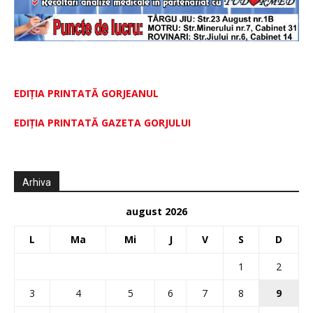
EDIȚIA PRINTATĂ GORJEANUL
EDIŢIA PRINTATĂ GAZETA GORJULUI
Arhiva
august 2026
L
Ma
Mi
J
V
S
D
1
2
3
4
5
6
7
8
9