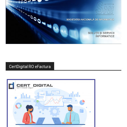
CertDigital RO eFactura