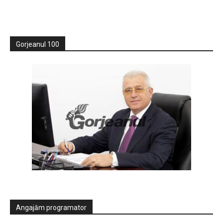
Gorjeanul 100
Angajăm programator