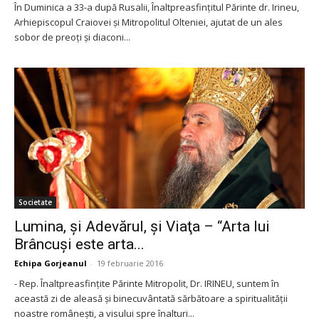
În Duminica a 33-a după Rusalii, Înaltpreasfinţitul Părinte dr. Irineu,
Arhiepiscopul Craiovei şi Mitropolitul Olteniei, ajutat de un ales
sobor de preoți și diaconi...
Societate
Lumina, şi Adevărul, şi Viaţa – “Arta lui
Brâncuși este arta...
Echipa Gorjeanul
-
19 februarie 2016
- Rep. Înaltpreasfințite Părinte Mitropolit, Dr. IRINEU, suntem în
această zi de aleasă și binecuvântată sărbătoare a spiritualității
noastre românești, a visului spre înalturi...