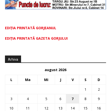
EDIȚIA PRINTATĂ GORJEANUL
EDIŢIA PRINTATĂ GAZETA GORJULUI
Arhiva
august 2026
L
Ma
Mi
J
V
S
D
1
2
3
4
5
6
7
8
9
10
11
12
13
14
15
16