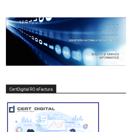
CertDigital RO eFactura