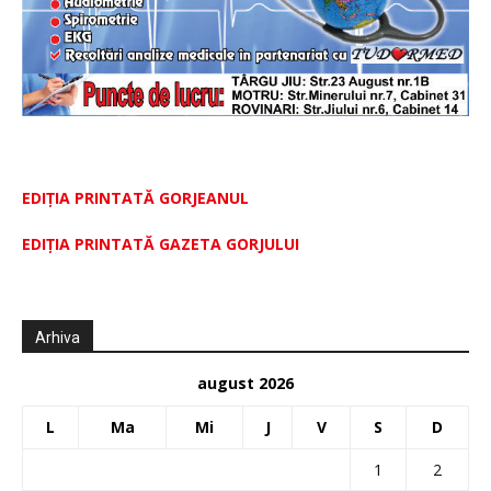
EDIȚIA PRINTATĂ GORJEANUL
EDIŢIA PRINTATĂ GAZETA GORJULUI
Arhiva
august 2026
L
Ma
Mi
J
V
S
D
1
2