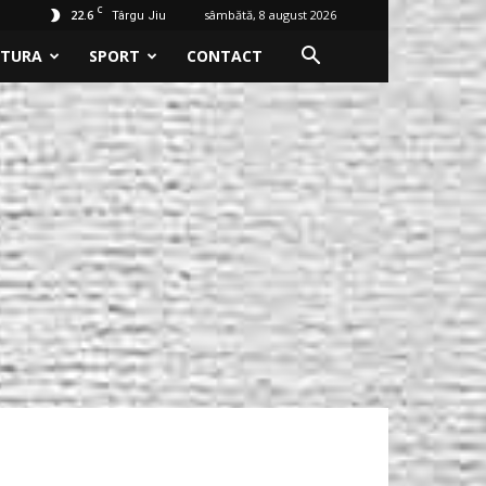
C
22.6
sâmbătă, 8 august 2026
Târgu Jiu
LTURA
SPORT
CONTACT