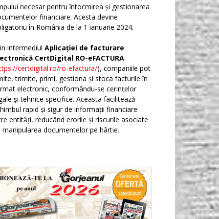
mpului necesar pentru întocmirea și gestionarea
cumentelor financiare. Acesta devine
ligatoriu în România de la 1 ianuarie 2024.
in intermediul
Aplicației de facturare
lectronică CertDigital RO-eFACTURA
ttps://certdigital.ro/ro-efactura/
), companiile pot
ite, trimite, primi, gestiona și stoca facturile în
rmat electronic, conformându-se cerințelor
gale și tehnice specifice. Aceasta facilitează
himbul rapid și sigur de informații financiare
tre entități, reducând erorile și riscurile asociate
 manipularea documentelor pe hârtie.