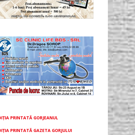
DIȚIA PRINTATĂ GORJEANUL
DIŢIA PRINTATĂ GAZETA GORJULUI