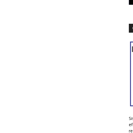
Si
ef
re