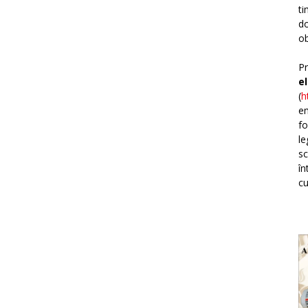
ti
do
ob
Pr
e
(
h
em
fo
le
sc
în
cu