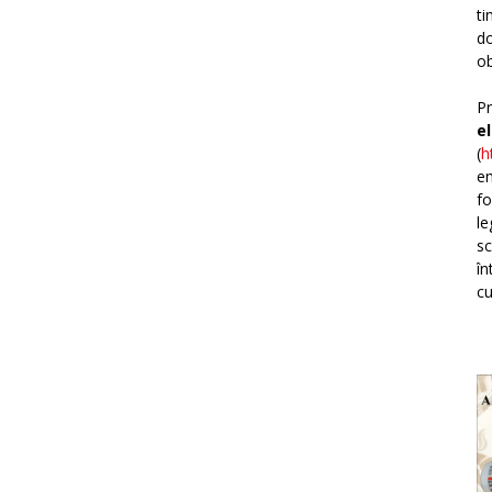
ti
do
ob
Pr
e
(
h
em
fo
le
sc
în
cu