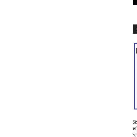
Si
ef
re