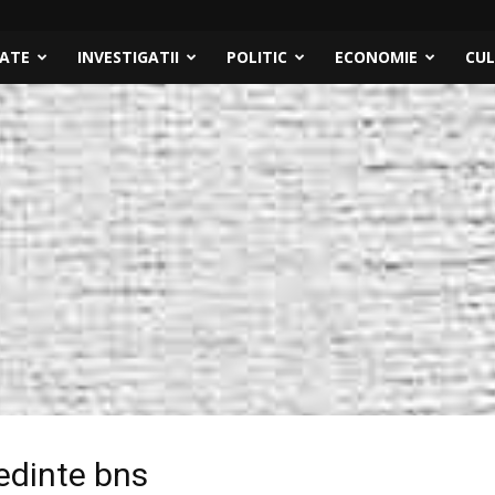
TATE
INVESTIGATII
POLITIC
ECONOMIE
CU
edinte bns