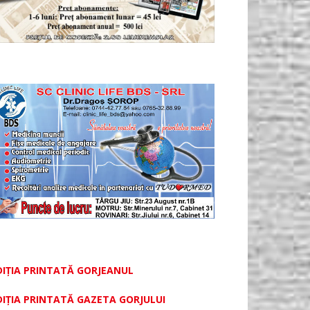
DIȚIA PRINTATĂ GORJEANUL
DIŢIA PRINTATĂ GAZETA GORJULUI