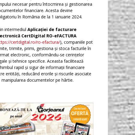
mpului necesar pentru întocmirea și gestionarea
cumentelor financiare. Acesta devine
ligatoriu în România de la 1 ianuarie 2024.
in intermediul
Aplicației de facturare
lectronică CertDigital RO-eFACTURA
ttps://certdigital.ro/ro-efactura/
), companiile pot
ite, trimite, primi, gestiona și stoca facturile în
rmat electronic, conformându-se cerințelor
gale și tehnice specifice. Aceasta facilitează
himbul rapid și sigur de informații financiare
tre entități, reducând erorile și riscurile asociate
 manipularea documentelor pe hârtie.