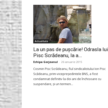
Gorjeanul.ro
Actualitate
La un pas de puşcărie! Odrasla lui
Pisc Scrădeanu, la a...
Echipa Gorjeanul
-
26 ianuarie 2015
Cosmin Pisc Scrădeanu, fiul sindicalistului Ion Pisc
Scădeanu, prim-vicepreşedintele BNS, a fost
condamnat definitiv la doi ani de închisoare cu
suspendare, şi un termen...