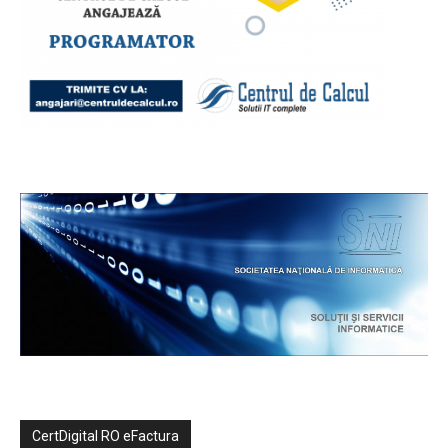
CertDigital RO eFactura