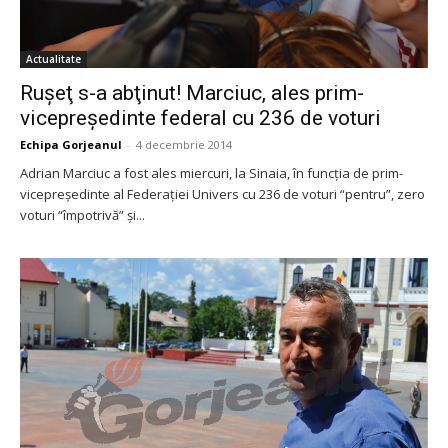
Actualitate
Ruşeţ s-a abţinut! Marciuc, ales prim-
vicepreşedinte federal cu 236 de voturi
Echipa Gorjeanul
-
4 decembrie 2014
Adrian Marciuc a fost ales miercuri, la Sinaia, în funcţia de prim-
vicepreşedinte al Federaţiei Univers cu 236 de voturi “pentru”, zero
voturi “împotrivă” şi...