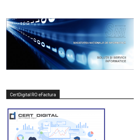
CertDigital RO eFactura