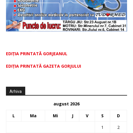
EDIȚIA PRINTATĂ GORJEANUL
EDIŢIA PRINTATĂ GAZETA GORJULUI
Arhiva
august 2026
L
Ma
Mi
J
V
S
D
1
2