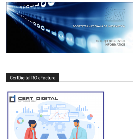
CertDigital RO eFactura