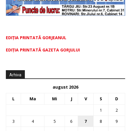
EDIȚIA PRINTATĂ GORJEANUL
EDIŢIA PRINTATĂ GAZETA GORJULUI
Arhiva
august 2026
L
Ma
Mi
J
V
S
D
1
2
3
4
5
6
7
8
9