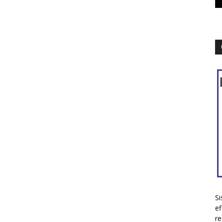
Si
ef
re