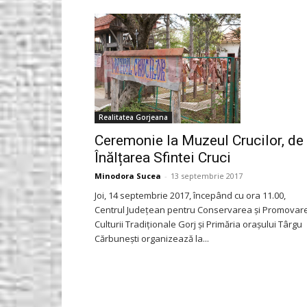
Gorjeanul.ro
Realitatea Gorjeana
Ceremonie la Muzeul Crucilor, de
Înălțarea Sfintei Cruci
Minodora Sucea
-
13 septembrie 2017
Joi, 14 septembrie 2017, începând cu ora 11.00,
Centrul Judeţean pentru Conservarea şi Promovar
Culturii Tradiţionale Gorj şi Primăria oraşului Târgu
Cărbuneşti organizează la...