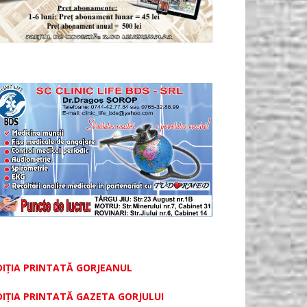
DIȚIA PRINTATĂ GORJEANUL
DIŢIA PRINTATĂ GAZETA GORJULUI