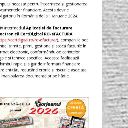
mpului necesar pentru întocmirea și gestionarea
cumentelor financiare. Acesta devine
ligatoriu în România de la 1 ianuarie 2024.
in intermediul
Aplicației de facturare
lectronică CertDigital RO-eFACTURA
ttps://certdigital.ro/ro-efactura/
), companiile pot
ite, trimite, primi, gestiona și stoca facturile în
rmat electronic, conformându-se cerințelor
gale și tehnice specifice. Aceasta facilitează
himbul rapid și sigur de informații financiare
tre entități, reducând erorile și riscurile asociate
 manipularea documentelor pe hârtie.