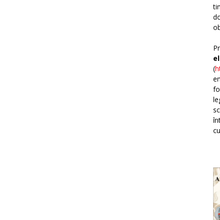
ti
do
ob
Pr
e
(
h
em
fo
le
sc
în
cu