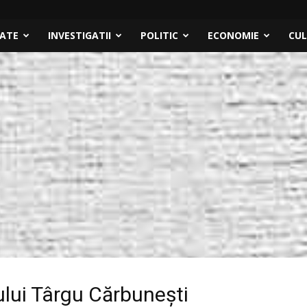
TATE
INVESTIGATII
POLITIC
ECONOMIE
CU
ului Târgu Cărbuneşti