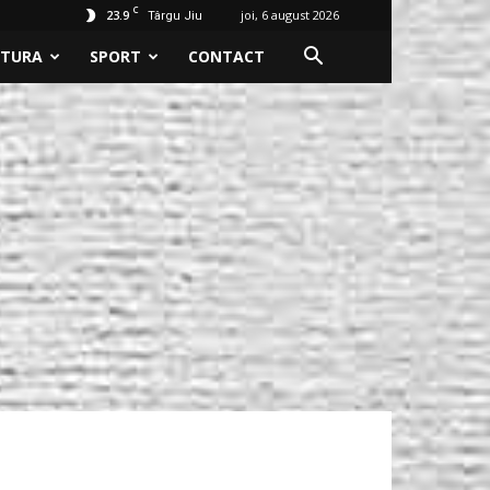
C
23.9
joi, 6 august 2026
Târgu Jiu
LTURA
SPORT
CONTACT