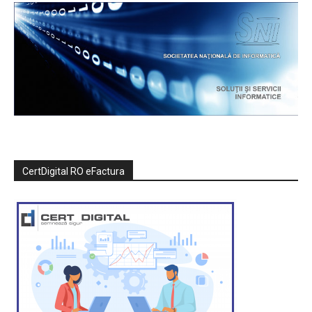
CertDigital RO eFactura