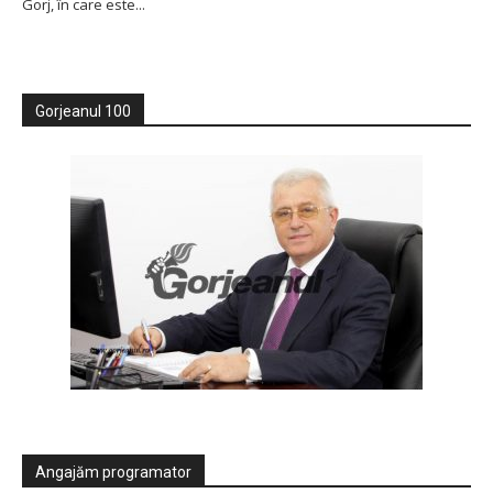
Gorj, în care este...
Gorjeanul 100
Angajăm programator