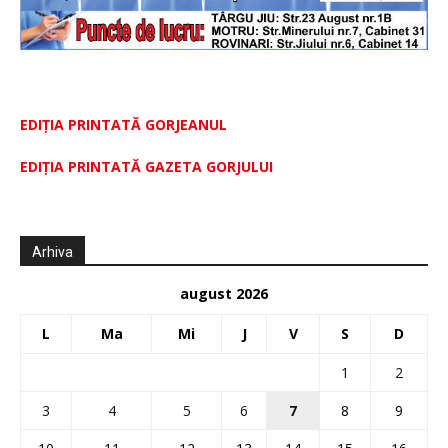
EDIȚIA PRINTATĂ GORJEANUL
EDIŢIA PRINTATĂ GAZETA GORJULUI
Arhiva
august 2026
L
Ma
Mi
J
V
S
D
1
2
3
4
5
6
7
8
9