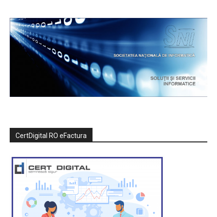
CertDigital RO eFactura