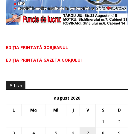
EDIȚIA PRINTATĂ GORJEANUL
EDIŢIA PRINTATĂ GAZETA GORJULUI
Arhiva
august 2026
L
Ma
Mi
J
V
S
D
1
2
3
4
5
6
7
8
9