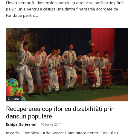
Elevii talentați în domeniile sportului și artelor se pot înscrie până
pe 27 iunie pentru a câștiga una dintre finanțările acordate de
Fundația pentru...
Cultura
Recuperarea copiilor cu dizabilități prin
dansuri populare
Echipa Gorjeanul
-
10 iunie 2014
În cadrul Complexului de Servicii Comunitare pentru Copilul cu