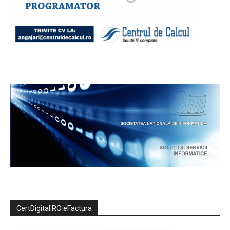
CertDigital RO eFactura