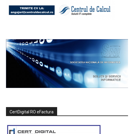
CertDigital RO eFactura