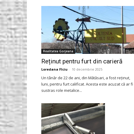
Gorjeanul.ro
Realitatea Gorjeana
Reținut pentru furt din carieră
Loredana Fîciu
-
10 decembrie 2025
Un tânăr de 22 de ani, din Mătăsari, a fost reținut,
luni, pentru furt calificat. Acesta este acuzat că ar fi
sustras role metalice...