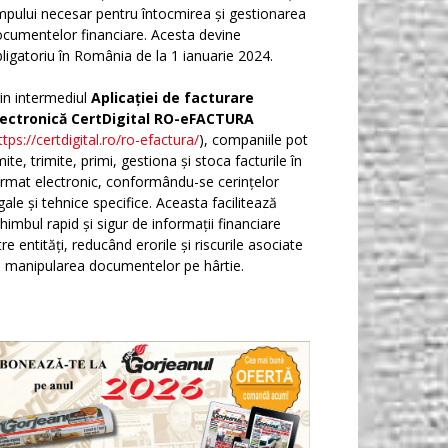
mpului necesar pentru întocmirea și gestionarea
cumentelor financiare. Acesta devine
ligatoriu în România de la 1 ianuarie 2024.
in intermediul
Aplicației de facturare
lectronică CertDigital RO-eFACTURA
ttps://certdigital.ro/ro-efactura/
), companiile pot
ite, trimite, primi, gestiona și stoca facturile în
rmat electronic, conformându-se cerințelor
gale și tehnice specifice. Aceasta facilitează
himbul rapid și sigur de informații financiare
tre entități, reducând erorile și riscurile asociate
 manipularea documentelor pe hârtie.