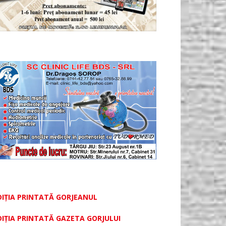
DIȚIA PRINTATĂ GORJEANUL
DIŢIA PRINTATĂ GAZETA GORJULUI