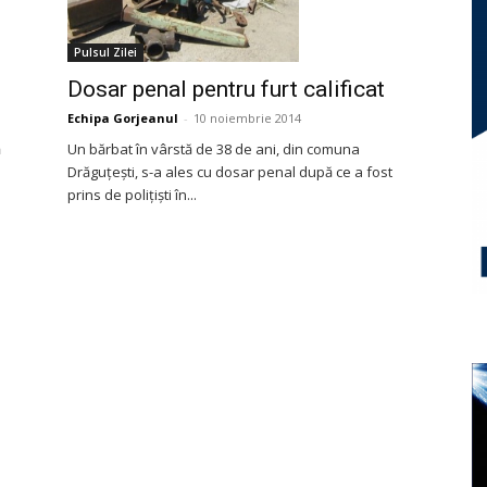
Pulsul Zilei
Dosar penal pentru furt calificat
Echipa Gorjeanul
-
10 noiembrie 2014
ă
Un bărbat în vârstă de 38 de ani, din comuna
Drăguţeşti, s-a ales cu dosar penal după ce a fost
prins de poliţişti în...