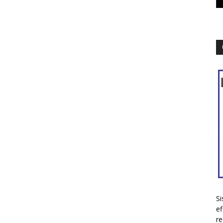
Si
ef
re