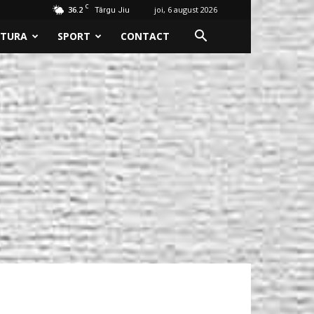
C
36.2
joi, 6 august 2026
Târgu Jiu
LTURA
SPORT
CONTACT