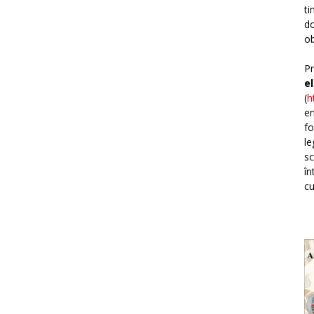
ti
do
ob
Pr
e
(
h
em
fo
le
sc
în
cu