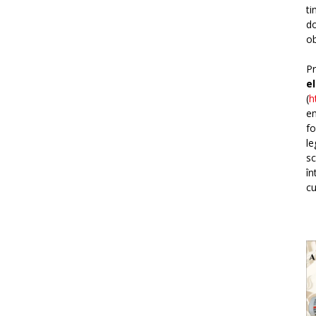
ti
do
ob
Pr
e
(
h
em
fo
le
sc
în
cu