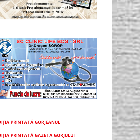
DIȚIA PRINTATĂ GORJEANUL
DIŢIA PRINTATĂ GAZETA GORJULUI