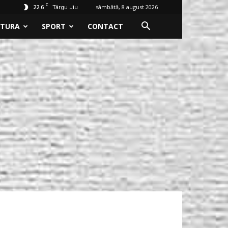
C
22.6
sâmbătă, 8 august 2026
Târgu Jiu
LTURA
SPORT
CONTACT