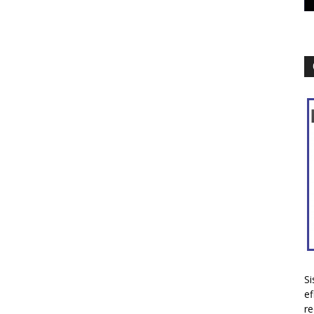
Si
ef
re