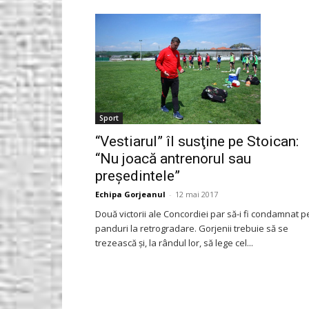
Gorjeanul.ro
Sport
“Vestiarul” îl susţine pe Stoican:
“Nu joacă antrenorul sau
preşedintele”
Echipa Gorjeanul
-
12 mai 2017
Două victorii ale Concordiei par să-i fi condamnat p
panduri la retrogradare. Gorjenii trebuie să se
trezească şi, la rândul lor, să lege cel...