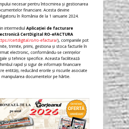
mpului necesar pentru întocmirea și gestionarea
cumentelor financiare. Acesta devine
ligatoriu în România de la 1 ianuarie 2024.
in intermediul
Aplicației de facturare
lectronică CertDigital RO-eFACTURA
ttps://certdigital.ro/ro-efactura/
), companiile pot
ite, trimite, primi, gestiona și stoca facturile în
rmat electronic, conformându-se cerințelor
gale și tehnice specifice. Aceasta facilitează
himbul rapid și sigur de informații financiare
tre entități, reducând erorile și riscurile asociate
 manipularea documentelor pe hârtie.