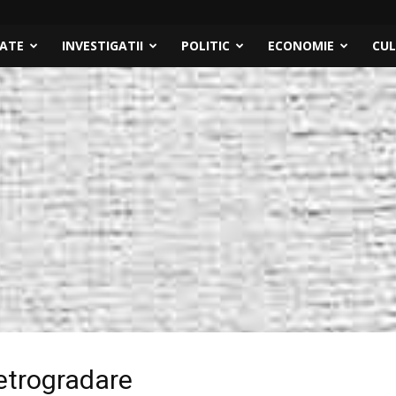
TATE
INVESTIGATII
POLITIC
ECONOMIE
CU
retrogradare