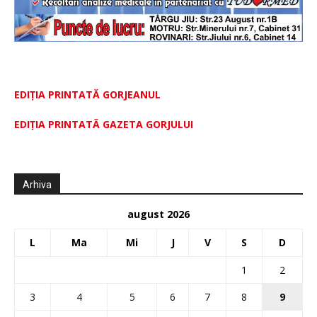
EDIȚIA PRINTATĂ GORJEANUL
EDIŢIA PRINTATĂ GAZETA GORJULUI
Arhiva
august 2026
L
Ma
Mi
J
V
S
D
1
2
3
4
5
6
7
8
9