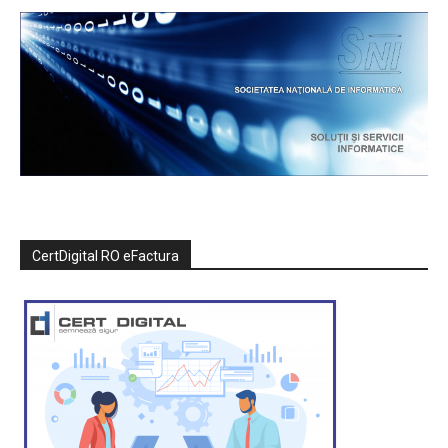
CertDigital RO eFactura