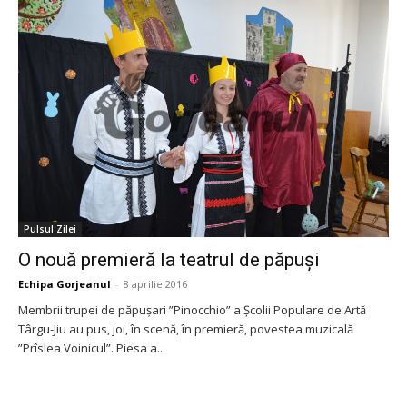
Pulsul Zilei
O nouă premieră la teatrul de păpuși
Echipa Gorjeanul
-
8 aprilie 2016
Membrii trupei de păpușari ”Pinocchio” a Școlii Populare de Artă
Târgu-Jiu au pus, joi, în scenă, în premieră, povestea muzicală
”Prîslea Voinicul”. Piesa a...