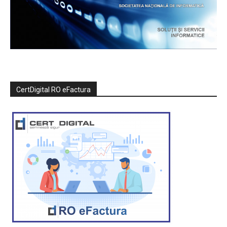
CertDigital RO eFactura