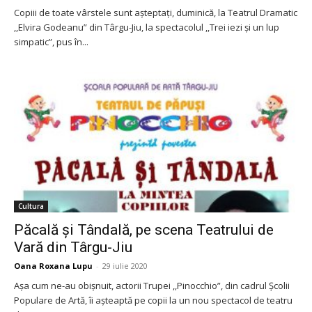
Copiii de toate vârstele sunt așteptați, duminică, la Teatrul Dramatic
,,Elvira Godeanu” din Târgu-Jiu, la spectacolul ,,Trei iezi și un lup
simpatic”, pus în...
Cultura
Păcală și Tândală, pe scena Teatrului de
Vară din Târgu-Jiu
Oana Roxana Lupu
-
29 iulie 2020
Așa cum ne-au obișnuit, actorii Trupei ,,Pinocchio”, din cadrul Școlii
Populare de Artă, îi așteaptă pe copii la un nou spectacol de teatru