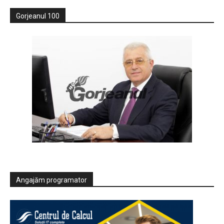
Gorjeanul 100
Angajăm programator