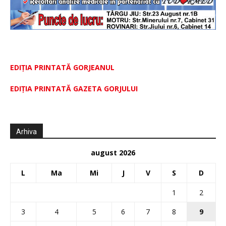
EDIȚIA PRINTATĂ GORJEANUL
EDIŢIA PRINTATĂ GAZETA GORJULUI
Arhiva
august 2026
L
Ma
Mi
J
V
S
D
1
2
3
4
5
6
7
8
9