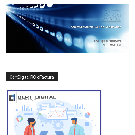
CertDigital RO eFactura