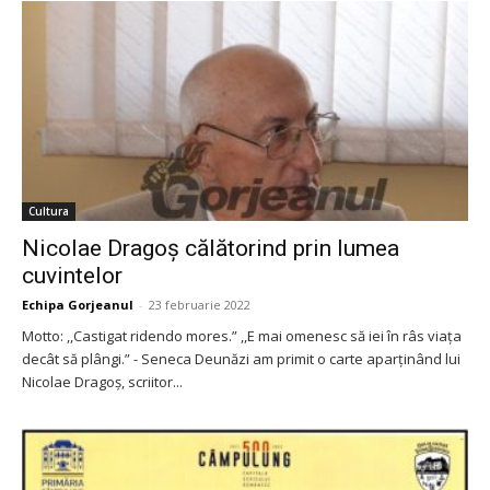
Cultura
Nicolae Dragoş călătorind prin lumea
cuvintelor
Echipa Gorjeanul
-
23 februarie 2022
Motto: ,,Castigat ridendo mores.” ,,E mai omenesc să iei în râs viaţa
decât să plângi.” - Seneca Deunăzi am primit o carte aparţinând lui
Nicolae Dragoş, scriitor...