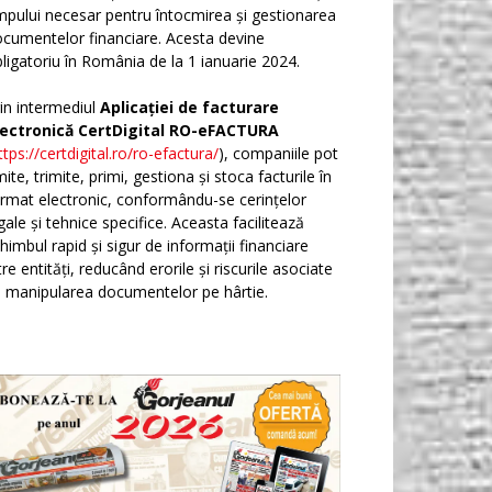
mpului necesar pentru întocmirea și gestionarea
cumentelor financiare. Acesta devine
ligatoriu în România de la 1 ianuarie 2024.
in intermediul
Aplicației de facturare
lectronică CertDigital RO-eFACTURA
ttps://certdigital.ro/ro-efactura/
), companiile pot
ite, trimite, primi, gestiona și stoca facturile în
rmat electronic, conformându-se cerințelor
gale și tehnice specifice. Aceasta facilitează
himbul rapid și sigur de informații financiare
tre entități, reducând erorile și riscurile asociate
 manipularea documentelor pe hârtie.