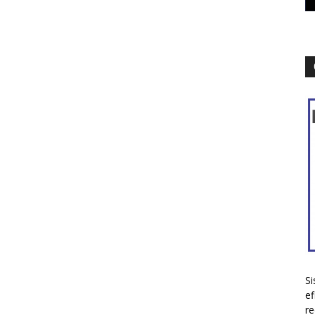
Si
ef
re