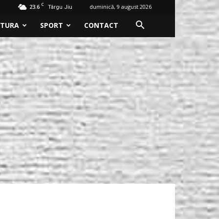
C
23.6
duminică, 9 august 2026
Târgu Jiu
LTURA
SPORT
CONTACT