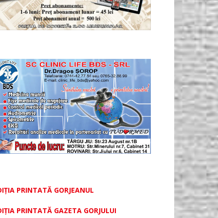
DIȚIA PRINTATĂ GORJEANUL
DIŢIA PRINTATĂ GAZETA GORJULUI