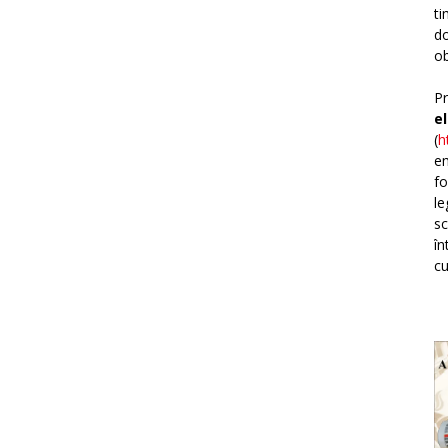
ti
do
ob
Pr
e
(
h
em
fo
le
sc
în
cu