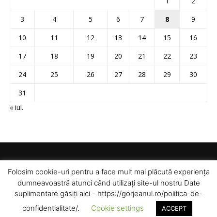
1
2
3
4
5
6
7
8
9
10
11
12
13
14
15
16
17
18
19
20
21
22
23
24
25
26
27
28
29
30
31
« iul.
Folosim cookie-uri pentru a face mult mai plăcută experiența
dumneavoastră atunci când utilizați site-ul nostru Date
suplimentare găsiți aici - https://gorjeanul.ro/politica-de-
confidentialitate/.
Cookie settings
ACCEPT
© Toate drepturile rezervate pentru Gorjeanul SA