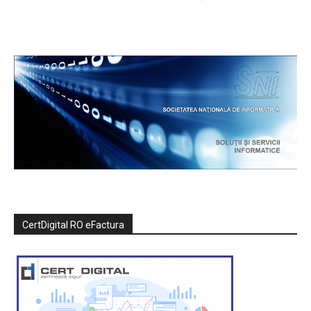
CertDigital RO eFactura