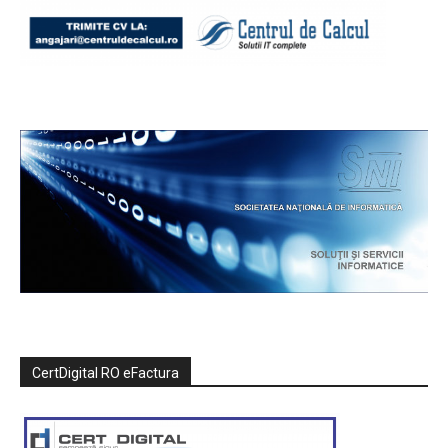
CertDigital RO eFactura