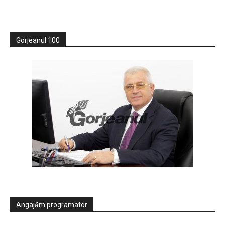
Gorjeanul 100
Angajăm programator