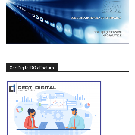
CertDigital RO eFactura