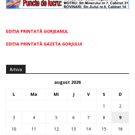
EDIȚIA PRINTATĂ GORJEANUL
EDIŢIA PRINTATĂ GAZETA GORJULUI
Arhiva
august 2026
L
Ma
Mi
J
V
S
D
1
2
3
4
5
6
7
8
9
10
11
12
13
14
15
16