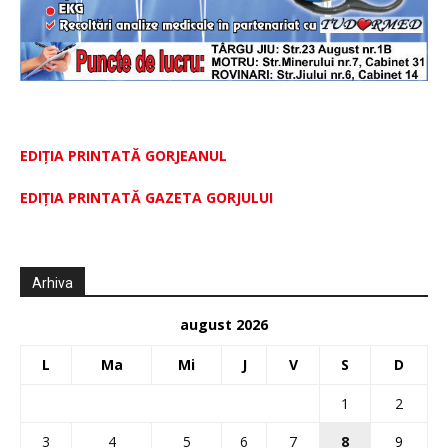
EDIȚIA PRINTATĂ GORJEANUL
EDIŢIA PRINTATĂ GAZETA GORJULUI
Arhiva
august 2026
L
Ma
Mi
J
V
S
D
1
2
3
4
5
6
7
8
9