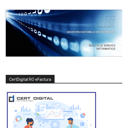
CertDigital RO eFactura