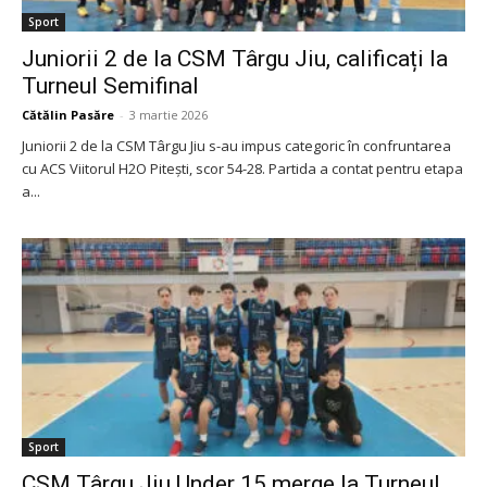
Sport
Juniorii 2 de la CSM Târgu Jiu, calificați la
Turneul Semifinal
Cătălin Pasăre
-
3 martie 2026
Juniorii 2 de la CSM Târgu Jiu s-au impus categoric în confruntarea
cu ACS Viitorul H2O Pitești, scor 54-28. Partida a contat pentru etapa
a...
Sport
CSM Târgu Jiu Under 15 merge la Turneul