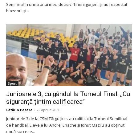
Semifinal în urma unui meci decisiv. Tinerii gorjeni și-au respectat
blazonul și...
Sport
Junioarele 3, cu gândul la Turneul Final: ,,Cu
siguranță țintim calificarea”
Cătălin Pasăre
-
22 aprilie 2026
Junioarele 3 de la CSM Târgu Jiu s-au calificat la Turneul Semifinal
de handbal. Elevele lui Andrei Enache și Ionuț Mazilu au obținut
două succese...