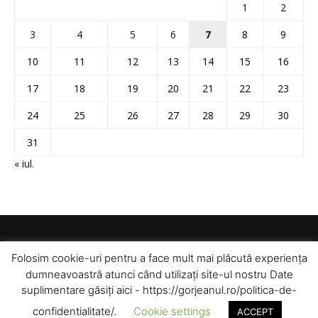
1
2
3
4
5
6
7
8
9
10
11
12
13
14
15
16
17
18
19
20
21
22
23
24
25
26
27
28
29
30
31
« iul.
Folosim cookie-uri pentru a face mult mai plăcută experiența
dumneavoastră atunci când utilizați site-ul nostru Date
suplimentare găsiți aici - https://gorjeanul.ro/politica-de-
confidentialitate/.
Cookie settings
ACCEPT
© Toate drepturile rezervate pentru Gorjeanul SA