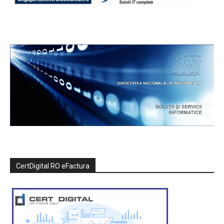
CertDigital RO eFactura