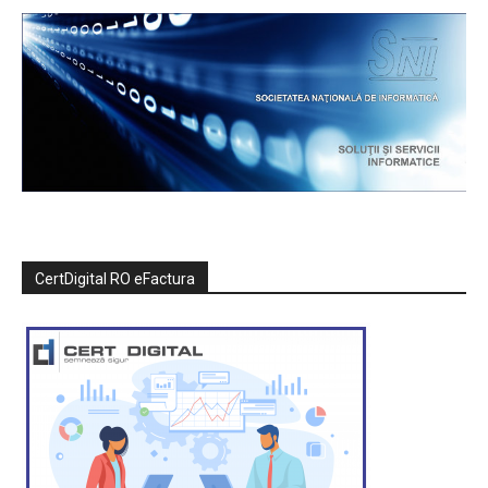
CertDigital RO eFactura