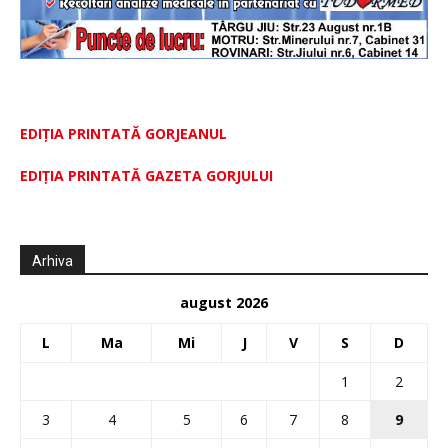
EDIȚIA PRINTATĂ GORJEANUL
EDIŢIA PRINTATĂ GAZETA GORJULUI
Arhiva
august 2026
L
Ma
Mi
J
V
S
D
1
2
3
4
5
6
7
8
9