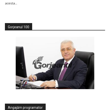
acesta...
Gorjeanul 100
Angajăm programator