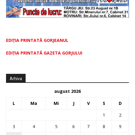
EDIȚIA PRINTATĂ GORJEANUL
EDIŢIA PRINTATĂ GAZETA GORJULUI
Arhiva
august 2026
L
Ma
Mi
J
V
S
D
1
2
3
4
5
6
7
8
9