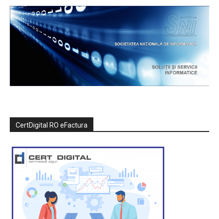
CertDigital RO eFactura