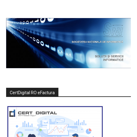
CertDigital RO eFactura