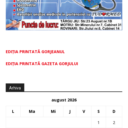
EDIȚIA PRINTATĂ GORJEANUL
EDIŢIA PRINTATĂ GAZETA GORJULUI
Arhiva
august 2026
L
Ma
Mi
J
V
S
D
1
2