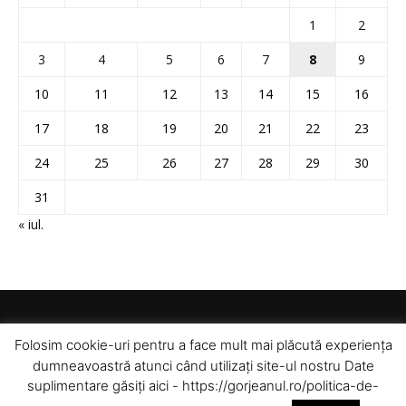
1
2
3
4
5
6
7
8
9
10
11
12
13
14
15
16
17
18
19
20
21
22
23
24
25
26
27
28
29
30
31
« iul.
Folosim cookie-uri pentru a face mult mai plăcută experiența
dumneavoastră atunci când utilizați site-ul nostru Date
suplimentare găsiți aici - https://gorjeanul.ro/politica-de-