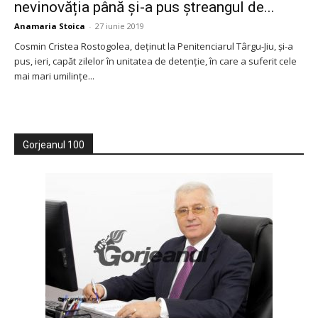
nevinovăția până și-a pus ștreangul de...
Anamaria Stoica
-
27 iunie 2019
Cosmin Cristea Rostogolea, deținut la Penitenciarul Târgu-Jiu, și-a
pus, ieri, capăt zilelor în unitatea de detenție, în care a suferit cele
mai mari umilințe...
Gorjeanul 100