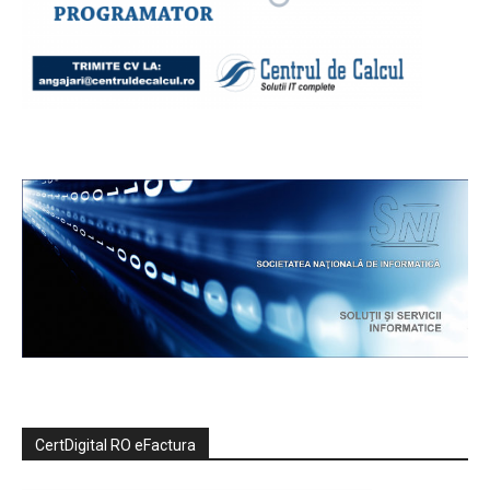
CertDigital RO eFactura