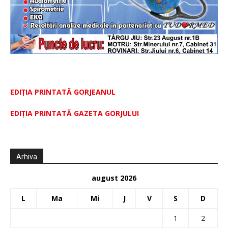
EDIȚIA PRINTATĂ GORJEANUL
EDIŢIA PRINTATĂ GAZETA GORJULUI
Arhiva
august 2026
L
Ma
Mi
J
V
S
D
1
2