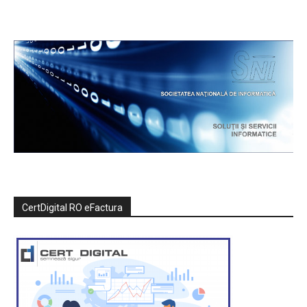
CertDigital RO eFactura