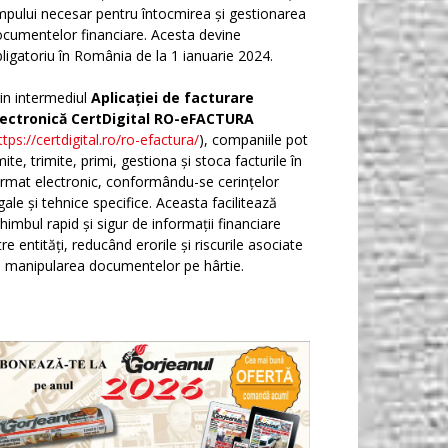
mpului necesar pentru întocmirea și gestionarea
cumentelor financiare. Acesta devine
ligatoriu în România de la 1 ianuarie 2024.
in intermediul
Aplicației de facturare
lectronică CertDigital RO-eFACTURA
ttps://certdigital.ro/ro-efactura/
), companiile pot
ite, trimite, primi, gestiona și stoca facturile în
rmat electronic, conformându-se cerințelor
gale și tehnice specifice. Aceasta facilitează
himbul rapid și sigur de informații financiare
tre entități, reducând erorile și riscurile asociate
 manipularea documentelor pe hârtie.