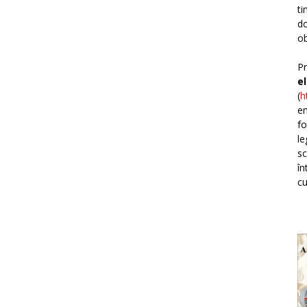
ti
do
ob
Pr
e
(
h
em
fo
le
sc
în
cu