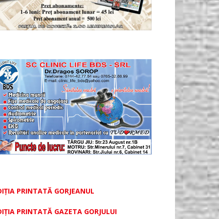
DIȚIA PRINTATĂ GORJEANUL
DIŢIA PRINTATĂ GAZETA GORJULUI