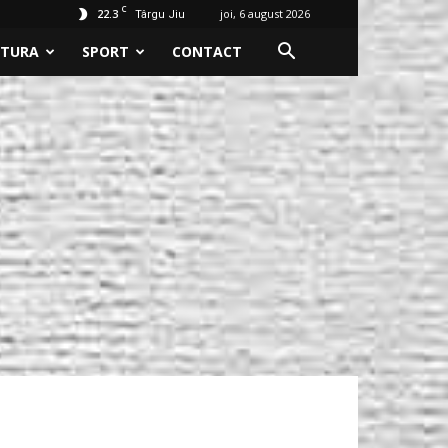
C
22.3
joi, 6 august 2026
Târgu Jiu
LTURA
SPORT
CONTACT