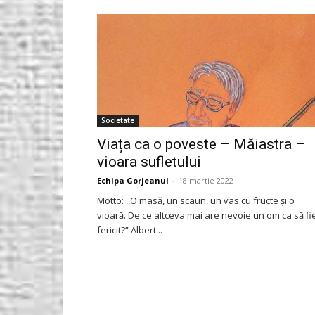
Gorjeanul.ro
Societate
Viața ca o poveste – Măiastra –
vioara sufletului
Echipa Gorjeanul
-
18 martie 2022
Motto: ,,O masă, un scaun, un vas cu fructe și o
vioară. De ce altceva mai are nevoie un om ca să fi
fericit?” Albert...