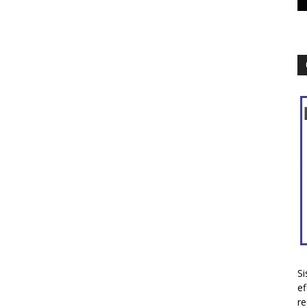
Si
ef
re