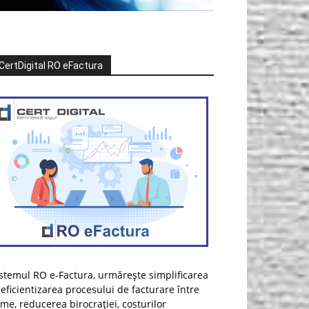
CertDigital RO eFactura
stemul RO e-Factura, urmărește simplificarea
 eficientizarea procesului de facturare între
rme, reducerea birocrației, costurilor