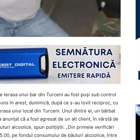
pe terasa unui bar din Turceni au fost puși sub control
 ajuns în arest, duminică, după ce s-au lovit reciproc, cu
erasa unui local din Turceni. Unul dintre ei, un bărbat
 a anunțat că a fost agresat de un alt client, în vârstă de
uri alcoolice, spun polițiștii. „Din primele verificări
i 15.00, pe fondul consumului de băuturi alcoolice, între