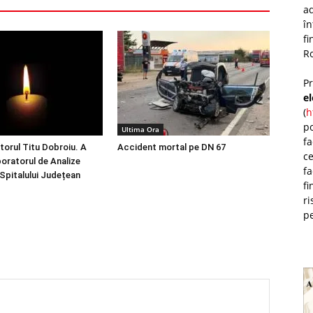
ad
î
fi
Ro
P
e
(
h
po
Ultima Ora
fa
torul Titu Dobroiu. A
Accident mortal pe DN 67
ce
boratorul de Analize
fa
 Spitalului Județean
fi
ri
pe