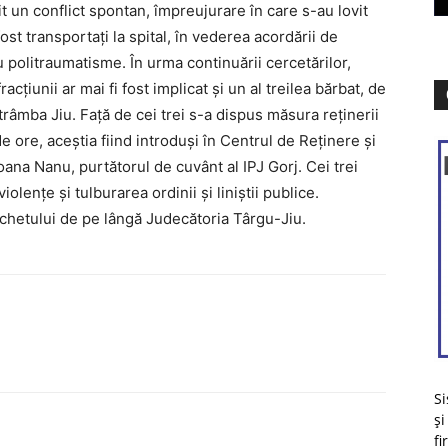
it un conflict spontan, împreujurare în care s-au lovit
ost transportați la spital, în vederea acordării de
cu politraumatisme. În urma continuării cercetărilor,
racțiunii ar mai fi fost implicat și un al treilea bărbat, de
Strâmba Jiu. Față de cei trei s-a dispus măsura reținerii
ore, aceștia fiind introduși în Centrul de Reținere și
Ioana Nanu, purtătorul de cuvânt al IPJ Gorj. Cei trei
iolențe și tulburarea ordinii și liniștii publice.
rchetului de pe lângă Judecătoria Târgu-Jiu.
Si
și
fi