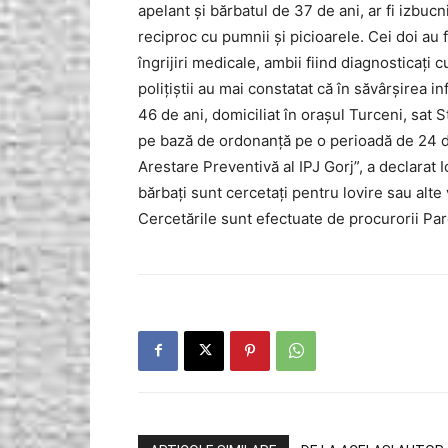
apelant și bărbatul de 37 de ani, ar fi izbucn
reciproc cu pumnii și picioarele. Cei doi au f
îngrijiri medicale, ambii fiind diagnosticați 
polițiștii au mai constatat că în săvârșirea inf
46 de ani, domiciliat în orașul Turceni, sat 
pe bază de ordonanţă pe o perioadă de 24 de 
Arestare Preventivă al IPJ Gorj”, a declarat 
bărbați sunt cercetați pentru lovire sau alte v
Cercetările sunt efectuate de procurorii Pa