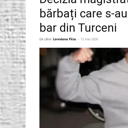
bărbați care s-au
Gorjeanul.ro
bar din Turceni
De către
Loredana Fîciu
-
12 mai 2026