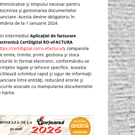
ministrative și timpului necesar pentru
ntocmirea și gestionarea documentelor
nanciare. Acesta devine obligatoriu în
mânia de la 1 ianuarie 2024.
rin intermediul
Aplicației de facturare
lectronică CertDigital RO-eFACTURA
ttps://certdigital.ro/ro-efactura/
), companiile
t emite, trimite, primi, gestiona și stoca
cturile în format electronic, conformându-se
rințelor legale și tehnice specifice. Aceasta
cilitează schimbul rapid și sigur de informații
nanciare între entități, reducând erorile și
scurile asociate cu manipularea documentelor
 hârtie.