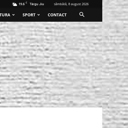
C
19.6
sâmbătă, 8 august 2026
Târgu Jiu
TURA
SPORT
CONTACT