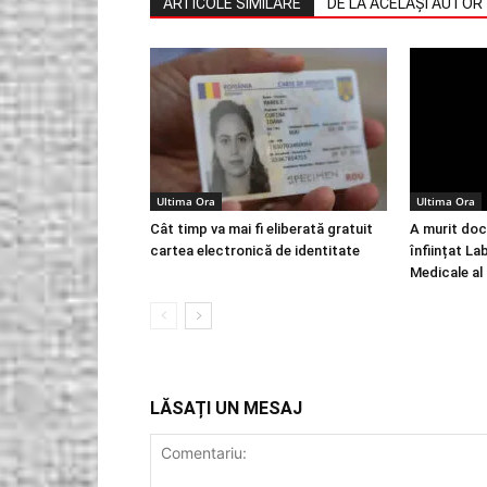
ARTICOLE SIMILARE
DE LA ACELAȘI AUTOR
Ultima Ora
Ultima Ora
Cât timp va mai fi eliberată gratuit
A murit doc
cartea electronică de identitate
înființat La
Medicale al
LĂSAȚI UN MESAJ