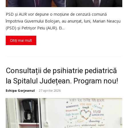
PSD şi AUR vor depune o moţiune de cenzură comună
împotriva Guvernului Bolojan, au anunțat, luni, Marian Neacșu
(PSD) și Petrişor Peiu (AUR). Ei...
Citiți mai mult
Consultații de psihiatrie pediatrică
la Spitalul Județean. Program nou!
Echipa Gorjeanul
-
27 aprilie 2026