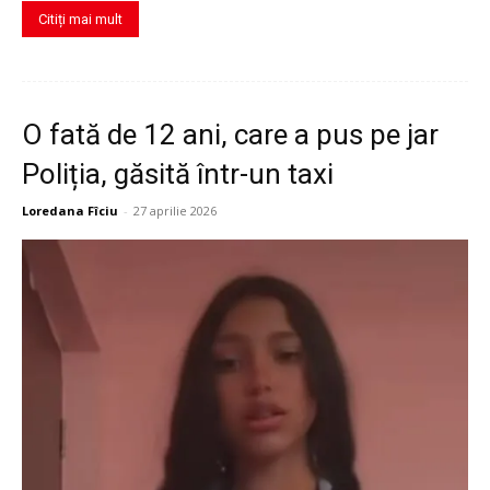
Citiți mai mult
O fată de 12 ani, care a pus pe jar
Poliția, găsită într-un taxi
Loredana Fîciu
-
27 aprilie 2026