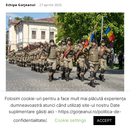
Echipa Gorjeanul
-
27 aprilie 2026
Folosim cookie-uri pentru a face mult mai plăcută experiența
Joi, 23 aprilie 2026, începând cu ora 15:00, și în municipiul
dumneavoastră atunci când utilizați site-ul nostru Date
Târgu Jiu a fost sărbătorită „Ziua Forțelor Terestre”, marcată
suplimentare găsiți aici - https://gorjeanul.ro/politica-de-
anual, la data de...
confidentialitate/.
Cookie settings
ACCEPT
Citiți mai mult