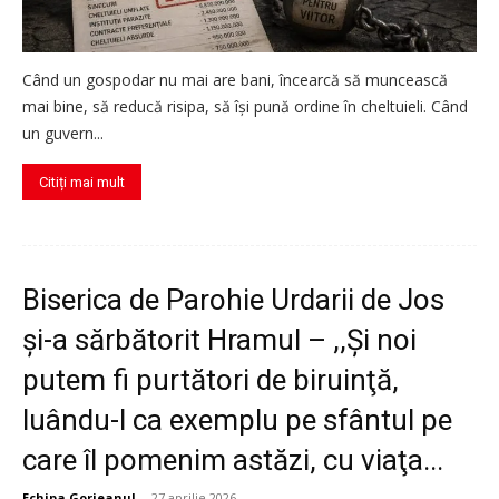
Când un gospodar nu mai are bani, încearcă să muncească
mai bine, să reducă risipa, să își pună ordine în cheltuieli. Când
un guvern...
Citiți mai mult
Biserica de Parohie Urdarii de Jos
şi-a sărbătorit Hramul – ,,Şi noi
putem fi purtători de biruinţă,
luându-l ca exemplu pe sfântul pe
care îl pomenim astăzi, cu viaţa...
Echipa Gorjeanul
-
27 aprilie 2026