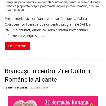
Preşedintele Nicu;or Dan are consultări, luni, la Palatul
Cotroceni, cu liderii partidelor pentru programele SAFE şi
PNRR, a anunţat, duminică, Administraţia Prezidenţială,
informează Agerpres. La...
Citiți mai mult
Brâncuși, în centrul Zilei Culturii
Române la Alicante
Izabella Molnar
-
27 aprilie 2026