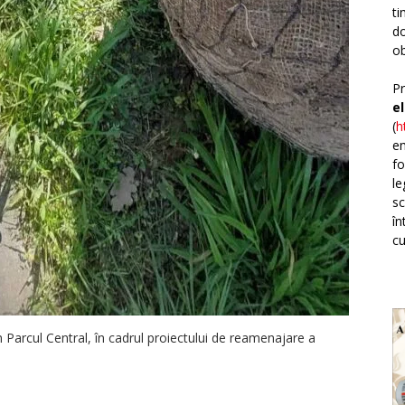
ti
do
ob
Pr
e
(
h
em
fo
le
sc
în
cu
 în Parcul Central, în cadrul proiectului de reamenajare a