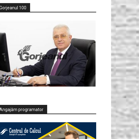
Gorjeanul 100
Angajăm programator