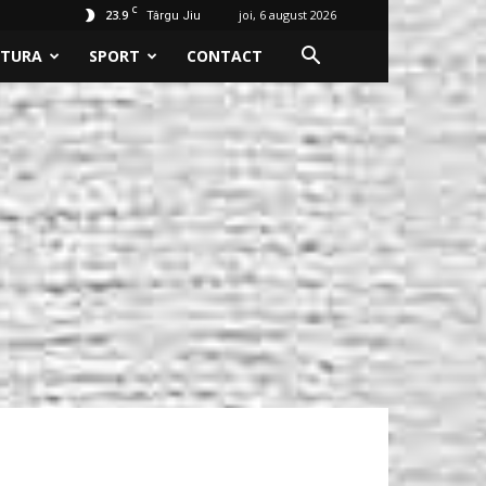
C
23.9
joi, 6 august 2026
Târgu Jiu
LTURA
SPORT
CONTACT