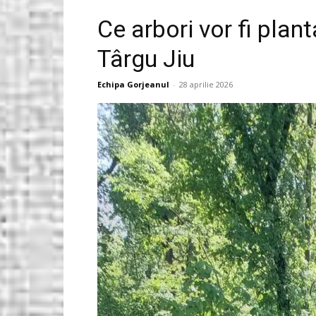
Ce arbori vor fi plant
Gorjeanul.ro
Târgu Jiu
Echipa Gorjeanul
-
28 aprilie 2026