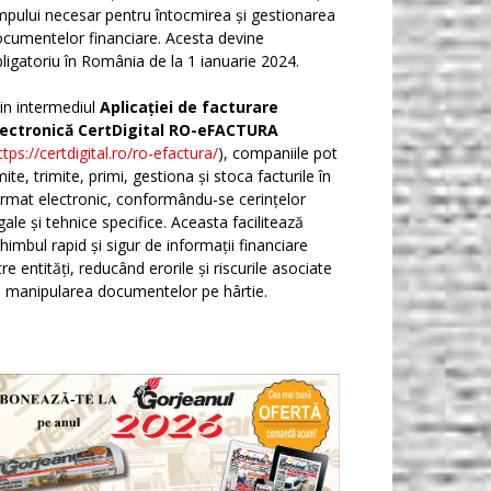
mpului necesar pentru întocmirea și gestionarea
cumentelor financiare. Acesta devine
ligatoriu în România de la 1 ianuarie 2024.
in intermediul
Aplicației de facturare
lectronică CertDigital RO-eFACTURA
ttps://certdigital.ro/ro-efactura/
), companiile pot
ite, trimite, primi, gestiona și stoca facturile în
rmat electronic, conformându-se cerințelor
gale și tehnice specifice. Aceasta facilitează
himbul rapid și sigur de informații financiare
tre entități, reducând erorile și riscurile asociate
 manipularea documentelor pe hârtie.