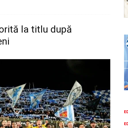
rită la titlu după
eni
E
E