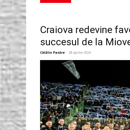
Craiova redevine favo
succesul de la Miov
Cătălin Pasăre
-
28 aprilie 2026