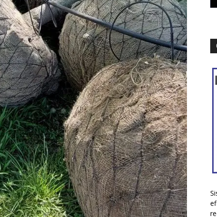
Si
ef
re