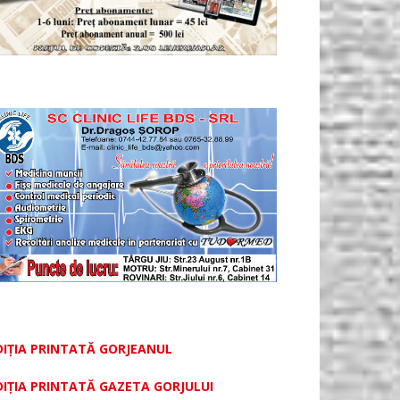
DIȚIA PRINTATĂ GORJEANUL
DIŢIA PRINTATĂ GAZETA GORJULUI