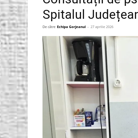
Spitalul Județea
Gorjeanul.ro
De către
Echipa Gorjeanul
-
27 aprilie 2026