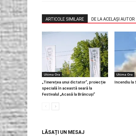
ARTICOLE SIMILARE
DE LA ACELAȘI AUTOR
Ultima Ora
Ultima Ora
„Tinerețea unui dictator”, proiecție
Incendiu la
specială în această seară la
Festivalul „Acasă la Brâncuși”
LĂSAȚI UN MESAJ