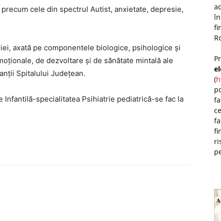
ad
i precum cele din spectrul Autist, anxietate, depresie,
î
fi
Ro
triei, axată pe componentele biologice, psihologice și
P
oționale, de dezvoltare și de sănătate mintală ale
e
anții Spitalului Județean.
(
h
po
Infantilă-specialitatea Psihiatrie pediatrică-se fac la
fa
ce
fa
fi
ri
pe