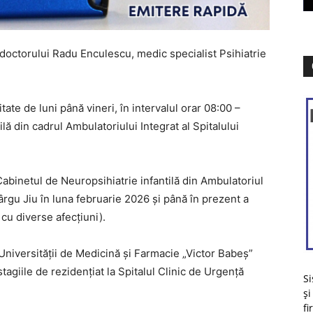
octorului Radu Enculescu, medic specialist Psihiatrie
te de luni până vineri, în intervalul orar 08:00 –
lă din cadrul Ambulatoriului Integrat al Spitalului
Cabinetul de Neuropsihiatrie infantilă din Ambulatoriul
ârgu Jiu în luna februarie 2026 și până în prezent a
cu diverse afecțiuni).
niversității de Medicină și Farmacie „Victor Babeș”
giile de rezidențiat la Spitalul Clinic de Urgență
Si
și
fi