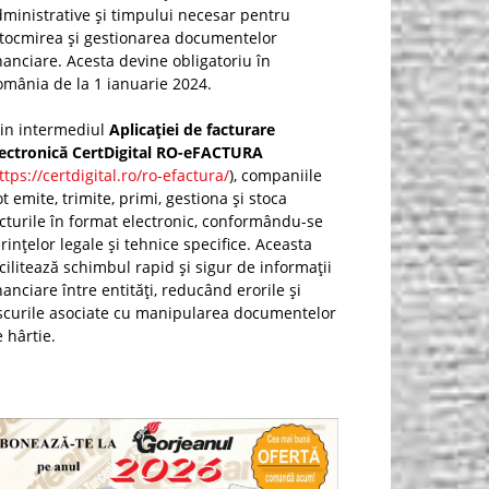
ministrative și timpului necesar pentru
ntocmirea și gestionarea documentelor
nanciare. Acesta devine obligatoriu în
mânia de la 1 ianuarie 2024.
rin intermediul
Aplicației de facturare
lectronică CertDigital RO-eFACTURA
ttps://certdigital.ro/ro-efactura/
), companiile
t emite, trimite, primi, gestiona și stoca
cturile în format electronic, conformându-se
rințelor legale și tehnice specifice. Aceasta
cilitează schimbul rapid și sigur de informații
nanciare între entități, reducând erorile și
scurile asociate cu manipularea documentelor
 hârtie.