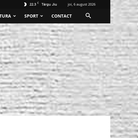
C
22.3
joi, 6 august 2026
Târgu Jiu
TURA
SPORT
CONTACT