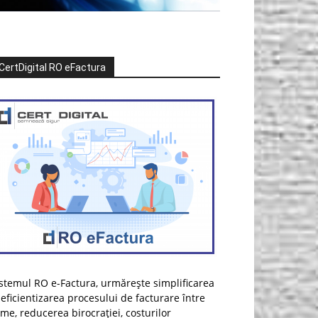
CertDigital RO eFactura
stemul RO e-Factura, urmărește simplificarea
 eficientizarea procesului de facturare între
rme, reducerea birocrației, costurilor