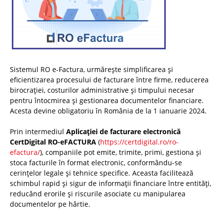
Sistemul RO e-Factura, urmărește simplificarea și
eficientizarea procesului de facturare între firme, reducerea
birocrației, costurilor administrative și timpului necesar
pentru întocmirea și gestionarea documentelor financiare.
Acesta devine obligatoriu în România de la 1 ianuarie 2024.
Prin intermediul
Aplicației de facturare electronică
CertDigital RO-eFACTURA
(
https://certdigital.ro/ro-
efactura/
), companiile pot emite, trimite, primi, gestiona și
stoca facturile în format electronic, conformându-se
cerințelor legale și tehnice specifice. Aceasta facilitează
schimbul rapid și sigur de informații financiare între entități,
reducând erorile și riscurile asociate cu manipularea
documentelor pe hârtie.