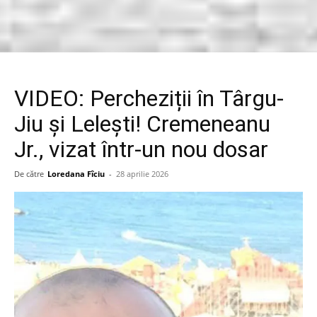
VIDEO: Percheziții în Târgu-
Jiu și Lelești! Cremeneanu
Jr., vizat într-un nou dosar
De către
Loredana Fîciu
-
28 aprilie 2026