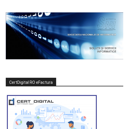
CertDigital RO eFactura