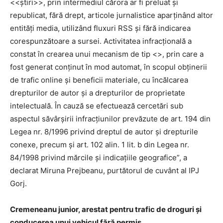
<<știri>>, prin intermediul cărora ar fi preluat și
republicat, fără drept, articole jurnalistice aparținând altor
entități media, utilizând fluxuri RSS și fără indicarea
corespunzătoare a sursei. Activitatea infracțională a
constat în crearea unui mecanism de tip <>, prin care a
fost generat conținut în mod automat, în scopul obținerii
de trafic online și beneficii materiale, cu încălcarea
drepturilor de autor și a drepturilor de proprietate
intelectuală. În cauză se efectuează cercetări sub
aspectul săvârșirii infracțiunilor prevăzute de art. 194 din
Legea nr. 8/1996 privind dreptul de autor și drepturile
conexe, precum și art. 102 alin. 1 lit. b din Legea nr.
84/1998 privind mărcile și indicațiile geografice”, a
declarat Miruna Prejbeanu, purtătorul de cuvânt al IPJ
Gorj.
Cremeneanu junior, arestat pentru trafic de droguri și
conducerea unui vehicul fără permis