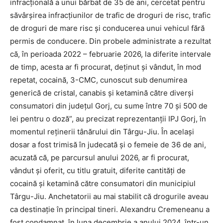
infracțională a unui bărbat de 35 de ani, cercetat pentru
săvârșirea infracțiunilor de trafic de droguri de risc, trafic
de droguri de mare risc și conducerea unui vehicul fără
permis de conducere. Din probele administrate a rezultat
că, în perioada 2022 – februarie 2026, la diferite intervale
de timp, acesta ar fi procurat, deținut și vândut, în mod
repetat, cocaină, 3-CMC, cunoscut sub denumirea
generică de cristal, canabis și ketamină către diverși
consumatori din județul Gorj, cu sume între 70 și 500 de
lei pentru o doză”, au precizat reprezentanții IPJ Gorj, în
momentul reținerii tânărului din Târgu-Jiu. În același
dosar a fost trimisă în judecată și o femeie de 36 de ani,
acuzată că, pe parcursul anului 2026, ar fi procurat,
vândut și oferit, cu titlu gratuit, diferite cantități de
cocaină și ketamină către consumatori din municipiul
Târgu-Jiu. Anchetatorii au mai stabilit că drogurile aveau
ca destinație în principal tineri. Alexandru Cremeneanu a
fost condamnat, în luna decembrie a anului 2024, într-un