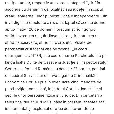
un tipar unitar, respectiv utilizarea sintagmei “știri” în
asociere cu denumiri de localități sau județe, în scopul
creării aparenței unor publicații locale independente. Din
investigațiile efectuate a rezultat faptul că acesta deține
aproximativ 120 de domenii, precum știridingorj.ro,
știridelavrancea.ro, știridinvaslui.ro, știridintulcea.ro,
știridinsuceava.ro, știridinilfov.ro, etc.. Vizate de
percheziții ar fi fost și alte persoane. ,,În cadrul
operațiunii JUPITER, sub coordonarea Parchetului de pe
lângă Înalta Curte de Casație și Justiție și Inspectoratului
General al Poliției Române, la data de 27 aprilie, polițiști
din cadrul Serviciului de Investigare a Crimimalității
Economice Gorj au pus în executare cinci mandate de
percheziție domiciliară, în județul Gorj, la domiciliile și
sediile unor persoane fizice și juridice. Din cercetări a
reieșit că, din anul 2023 și până în prezent, acestea ar fi
implementat și exploatat o rețea de site-uri de tip