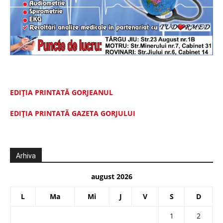
EDIȚIA PRINTATĂ GORJEANUL
EDIŢIA PRINTATĂ GAZETA GORJULUI
Arhiva
august 2026
L
Ma
Mi
J
V
S
D
1
2