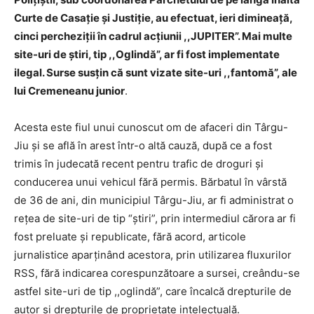
Curte de Casație și Justiție, au efectuat, ieri dimineață,
cinci percheziții în cadrul acțiunii ,,JUPITER”. Mai multe
site-uri de știri, tip ,,Oglindă”, ar fi fost implementate
ilegal. Surse susțin că sunt vizate site-uri ,,fantomă”, ale
lui Cremeneanu junior
.
Acesta este fiul unui cunoscut om de afaceri din Târgu-
Jiu și se află în arest într-o altă cauză, după ce a fost
trimis în judecată recent pentru trafic de droguri și
conducerea unui vehicul fără permis. Bărbatul în vârstă
de 36 de ani, din municipiul Târgu-Jiu, ar fi administrat o
rețea de site-uri de tip “știri”, prin intermediul cărora ar fi
fost preluate și republicate, fără acord, articole
jurnalistice aparținând acestora, prin utilizarea fluxurilor
RSS, fără indicarea corespunzătoare a sursei, creându-se
astfel site-uri de tip ,,oglindă”, care încalcă drepturile de
autor și drepturile de proprietate intelectuală.