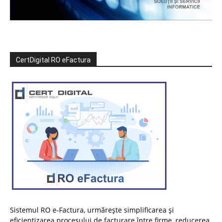
CertDigital RO eFactura
Sistemul RO e-Factura, urmărește simplificarea și
eficientizarea procesului de facturare între firme, reducerea