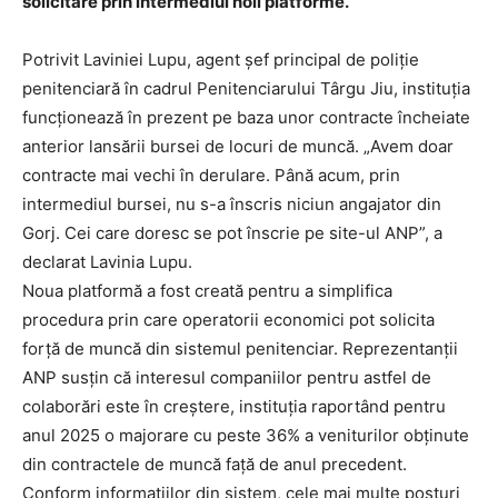
solicitare prin intermediul noii platforme.
Potrivit Laviniei Lupu, agent șef principal de poliție
penitenciară în cadrul Penitenciarului Târgu Jiu, instituția
funcționează în prezent pe baza unor contracte încheiate
anterior lansării bursei de locuri de muncă. „Avem doar
contracte mai vechi în derulare. Până acum, prin
intermediul bursei, nu s-a înscris niciun angajator din
Gorj. Cei care doresc se pot înscrie pe site-ul ANP”, a
declarat Lavinia Lupu.
Noua platformă a fost creată pentru a simplifica
procedura prin care operatorii economici pot solicita
forță de muncă din sistemul penitenciar. Reprezentanții
ANP susțin că interesul companiilor pentru astfel de
colaborări este în creștere, instituția raportând pentru
anul 2025 o majorare cu peste 36% a veniturilor obținute
din contractele de muncă față de anul precedent.
Conform informațiilor din sistem, cele mai multe posturi