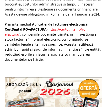
birocrației, costurilor administrative și timpului necesar
pentru întocmirea și gestionarea documentelor financiare.
Acesta devine obligatoriu în România de la 1 ianuarie 2024.
Prin intermediul
Aplicației de facturare electronică
CertDigital RO-eFACTURA
(
https://certdigital.ro/ro-
efactura/
), companiile pot emite, trimite, primi, gestiona și
stoca facturile în format electronic, conformându-se
cerințelor legale și tehnice specifice. Aceasta facilitează
schimbul rapid și sigur de informații financiare între entități,
reducând erorile și riscurile asociate cu manipularea
documentelor pe hârtie.