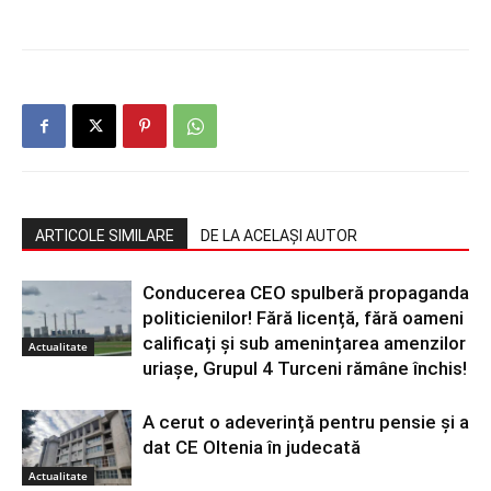
ARTICOLE SIMILARE
DE LA ACELAȘI AUTOR
Conducerea CEO spulberă propaganda
politicienilor! Fără licență, fără oameni
calificați și sub amenințarea amenzilor
Actualitate
uriașe, Grupul 4 Turceni rămâne închis!
A cerut o adeverință pentru pensie și a
dat CE Oltenia în judecată
Actualitate