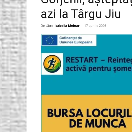
azi la Târgu Jiu
Gorjeanul.ro
De către
Izabella Molnar
-
17 aprilie 2026