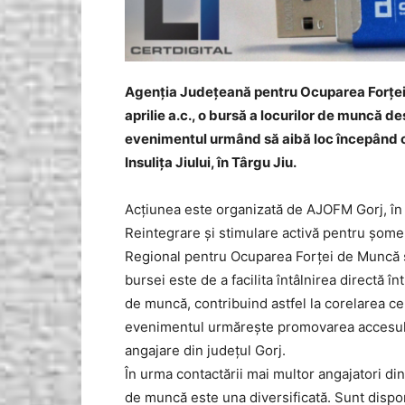
Agenția Județeană pentru Ocuparea Forței
aprilie a.c., o bursă a locurilor de muncă d
evenimentul urmând să aibă loc începând cu
Insulița Jiului, în Târgu Jiu.
Acțiunea este organizată de AJOFM Gorj, în 
Reintegrare și stimulare activă pentru șome
Regional pentru Ocuparea Forței de Muncă ș
bursei este de a facilita întâlnirea directă î
de muncă, contribuind astfel la corelarea cer
evenimentul urmărește promovarea accesului 
angajare din județul Gorj.
În urma contactării mai multor angajatori din
de muncă este una diversificată. Sunt dispon