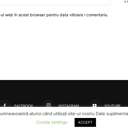
« 
-ul web în acest browser pentru data viitoare i comentariu.
FACEBOOK
INSTAGRAM
YOUTUBE
neavoastră atunci când utilizați site-ul nostru Date suplimentare g
Cookie settings
ACCEPT
© Toate drepturile rezervate pentru Gorjeanul SA