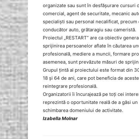
organizate sau sunt în desfășurare cursuri d
comercial, agent de securitate, mecanic auto
specialiști sau personal necalificat, precum 
conducător auto, grătaragiu sau cameristă.
Proiectul „RESTART” are ca obiectiv general
sprijinirea persoanelor aflate în căutarea un
profesională, mediere a muncii, formare prof
asemenea, sunt prevăzute măsuri de sprijin p
Grupul țintă al proiectului este format din 3
18 și 64 de ani, care pot beneficia de acest
reintegrare profesională.
Organizatorii îi încurajează pe toți cei inter
reprezintă o oportunitate reală de a găsi u
schimbarea domeniului de activitate.
Izabella Molnar