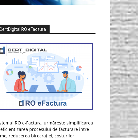
CertDigital RO eFactura
stemul RO e-Factura, urmărește simplificarea
 eficientizarea procesului de facturare între
rme, reducerea birocrației, costurilor