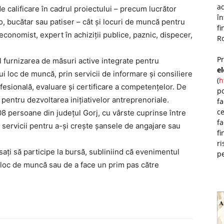
ad
e calificare în cadrul proiectului – precum lucrător
î
, bucătar sau patiser – cât și locuri de muncă pentru
fi
economist, expert în achiziții publice, paznic, dispecer,
Ro
P
 furnizarea de măsuri active integrate pentru
e
ui loc de muncă, prin servicii de informare și consiliere
(
h
esională, evaluare și certificare a competențelor. De
po
entru dezvoltarea inițiativelor antreprenoriale.
fa
ce
08 persoane din județul Gorj, cu vârste cuprinse între
fa
e servicii pentru a-și crește șansele de angajare sau
fi
ri
esați să participe la bursă, subliniind că evenimentul
pe
n loc de muncă sau de a face un prim pas către