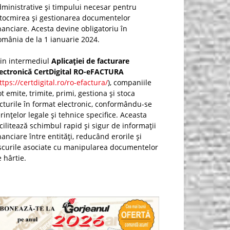
ministrative și timpului necesar pentru
ntocmirea și gestionarea documentelor
nanciare. Acesta devine obligatoriu în
mânia de la 1 ianuarie 2024.
rin intermediul
Aplicației de facturare
lectronică CertDigital RO-eFACTURA
ttps://certdigital.ro/ro-efactura/
), companiile
t emite, trimite, primi, gestiona și stoca
cturile în format electronic, conformându-se
rințelor legale și tehnice specifice. Aceasta
cilitează schimbul rapid și sigur de informații
nanciare între entități, reducând erorile și
scurile asociate cu manipularea documentelor
 hârtie.