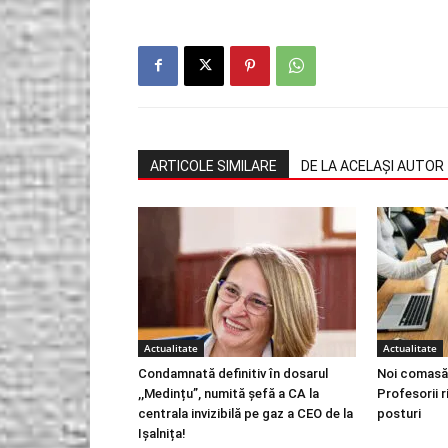
ARTICOLE SIMILARE
DE LA ACELAȘI AUTOR
Actualitate
Actualitate
Condamnată definitiv în dosarul
Noi comasăr
,,Medințu”, numită șefă a CA la
Profesorii 
centrala invizibilă pe gaz a CEO de la
posturi
Ișalnița!