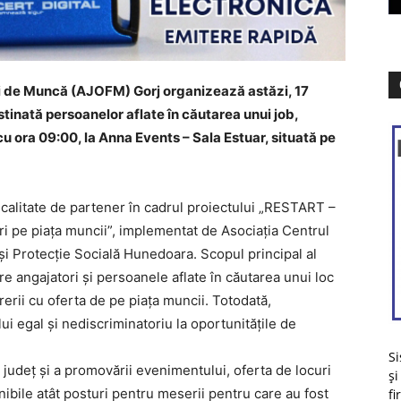
 de Muncă (AJOFM) Gorj organizează astăzi, 17
estinată persoanelor aflate în căutarea unui job,
 ora 09:00, la Anna Events – Sala Estuar, situată pe
calitate de partener în cadrul proiectului „RESTART –
ri pe piața muncii”, implementat de Asociația Centrul
i Protecție Socială Hunedoara. Scopul principal al
ntre angajatori și persoanele aflate în căutarea unui loc
erii cu oferta de pe piața muncii. Totodată,
egal și nediscriminatoriu la oportunitățile de
Si
 județ și a promovării evenimentului, oferta de locuri
și
ibile atât posturi pentru meserii pentru care au fost
fi