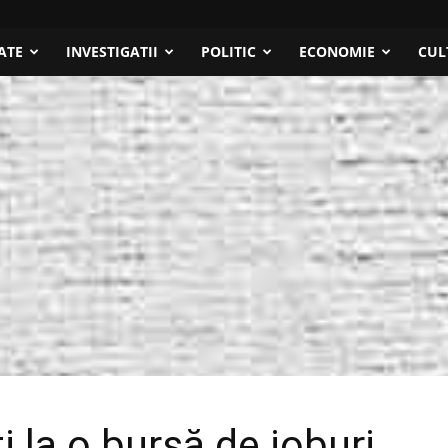
ATE
INVESTIGATII
POLITIC
ECONOMIE
CUL
i la o bursă de joburi,