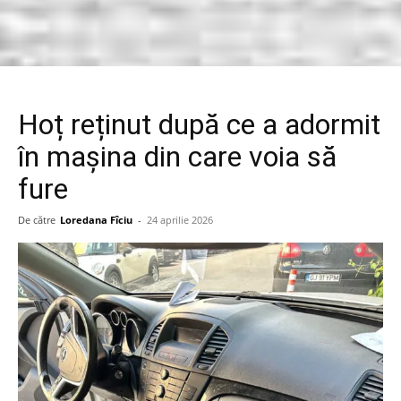
Hoț reținut după ce a adormit
în mașina din care voia să
fure
De către
Loredana Fîciu
-
24 aprilie 2026