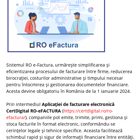
Sistemul RO e-Factura, urmărește simplificarea și
eficientizarea procesului de facturare între firme, reducerea
birocrației, costurilor administrative și timpului necesar
pentru întocmirea și gestionarea documentelor financiare.
Acesta devine obligatoriu în România de la 1 ianuarie 2024.
Prin intermediul
Aplicației de facturare electronică
CertDigital RO-eFACTURA
(
https://certdigital.ro/ro-
efactura/
), companiile pot emite, trimite, primi, gestiona și
stoca facturile în format electronic, conformându-se
cerințelor legale și tehnice specifice. Aceasta facilitează
schimbul rapid și sigur de informații financiare între entități,