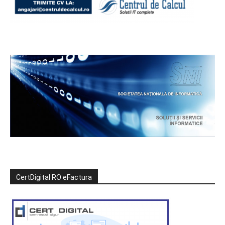
CertDigital RO eFactura