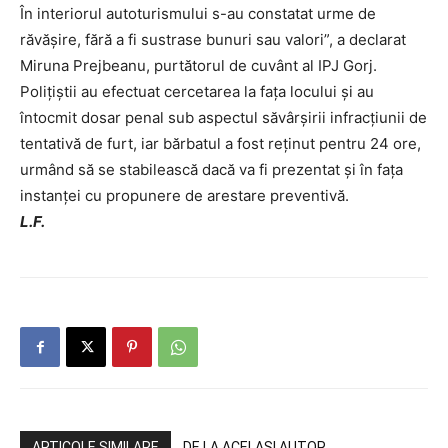
În interiorul autoturismului s-au constatat urme de
răvășire, fără a fi sustrase bunuri sau valori”, a declarat
Miruna Prejbeanu, purtătorul de cuvânt al IPJ Gorj.
Polițiștii au efectuat cercetarea la fața locului și au
întocmit dosar penal sub aspectul săvârşirii infracţiunii de
tentativă de furt, iar bărbatul a fost reținut pentru 24 ore,
urmând să se stabilească dacă va fi prezentat și în fața
instanței cu propunere de arestare preventivă.
L.F.
ARTICOLE SIMILARE
DE LA ACELAȘI AUTOR