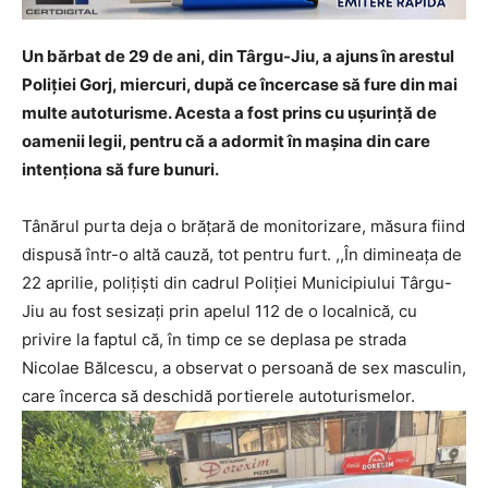
Un bărbat de 29 de ani, din Târgu-Jiu, a ajuns în arestul
Poliției Gorj, miercuri, după ce încercase să fure din mai
multe autoturisme. Acesta a fost prins cu ușurință de
oamenii legii, pentru că a adormit în mașina din care
intenționa să fure bunuri.
Tânărul purta deja o brățară de monitorizare, măsura fiind
dispusă într-o altă cauză, tot pentru furt. ,,În dimineața de
22 aprilie, polițiști din cadrul Poliției Municipiului Târgu-
Jiu au fost sesizați prin apelul 112 de o localnică, cu
privire la faptul că, în timp ce se deplasa pe strada
Nicolae Bălcescu, a observat o persoană de sex masculin,
care încerca să deschidă portierele autoturismelor.