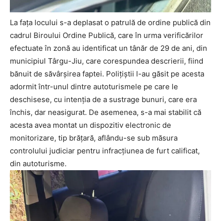
La fața locului s-a deplasat o patrulă de ordine publică din
cadrul Biroului Ordine Publică, care în urma verificărilor
efectuate în zonă au identificat un tânăr de 29 de ani, din
municipiul Târgu-Jiu, care corespundea descrierii, fiind
bănuit de săvârșirea faptei. Polițiștii l-au găsit pe acesta
adormit într-unul dintre autoturismele pe care le
deschisese, cu intenția de a sustrage bunuri, care era
închis, dar neasigurat. De asemenea, s-a mai stabilit că
acesta avea montat un dispozitiv electronic de
monitorizare, tip brățară, aflându-se sub măsura
controlului judiciar pentru infracțiunea de furt calificat,
din autoturisme.