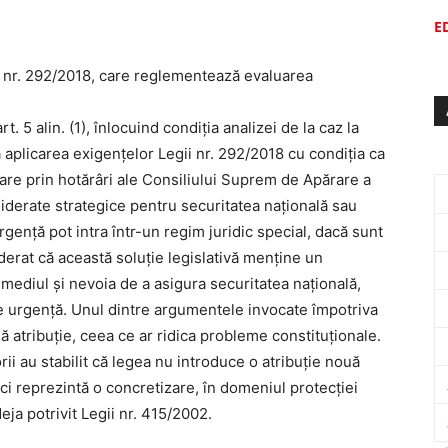
E
a nr. 292/2018, care reglementează evaluarea
. 5 alin. (1), înlocuind condiția analizei de la caz la
aplicarea exigențelor Legii nr. 292/2018 cu condiția ca
are prin hotărâri ale Consiliului Suprem de Apărare a
siderate strategice pentru securitatea națională sau
rgență pot intra într-un regim juridic special, dacă sunt
rat că această soluție legislativă menține un
a mediul și nevoia de a asigura securitatea națională,
 de urgență. Unul dintre argumentele invocate împotriva
ă atribuție, ceea ce ar ridica probleme constituționale.
rii au stabilit că legea nu introduce o atribuție nouă
ci reprezintă o concretizare, în domeniul protecției
eja potrivit Legii nr. 415/2002.