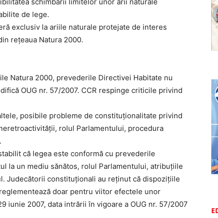
bilitatea schimbării limitelor unor arii naturale
abilite de lege.
ră exclusiv la ariile naturale protejate de interes
 din rețeaua Natura 2000.
urile Natura 2000, prevederile Directivei Habitate nu
odifică OUG nr. 57/2007. CCR respinge criticile privind
ltele, posibile probleme de constituționalitate privind
 neretroactivității, rolul Parlamentului, procedura
.
tabilit că legea este conformă cu prevederile
ul la un mediu sănătos, rolul Parlamentului, atribuțiile
. Judecătorii constituționali au reținut că dispozițiile
a reglementează doar pentru viitor efectele unor
29 iunie 2007, data intrării în vigoare a OUG nr. 57/2007
E