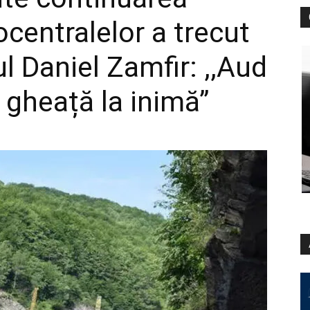
ocentralelor a trecut
l Daniel Zamfir: ,,Aud
 gheață la inimă”