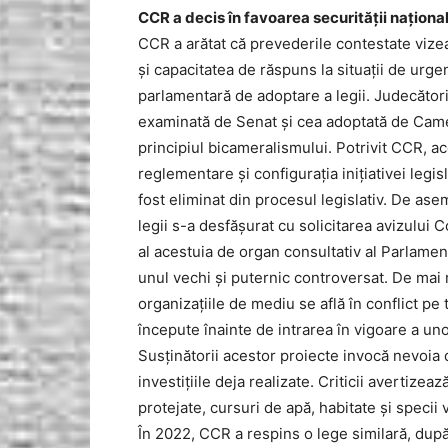
CCR a decis în favoarea securității naționa
CCR a arătat că prevederile contestate vize
și capacitatea de răspuns la situații de urgen
parlamentară de adoptare a legii. Judecătorii
examinată de Senat și cea adoptată de Camer
principiul bicameralismului. Potrivit CCR, a
reglementare și configurația inițiativei legisl
fost eliminat din procesul legislativ. De as
legii s-a desfășurat cu solicitarea avizului Co
al acestuia de organ consultativ al Parlament
unul vechi și puternic controversat. De mai m
organizațiile de mediu se află în conflict pe
începute înainte de intrarea în vigoare a un
Susținătorii acestor proiecte invocă nevoia 
investițiile deja realizate. Criticii avertizea
protejate, cursuri de apă, habitate și specii 
În 2022, CCR a respins o lege similară, după