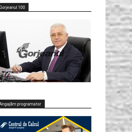
Gorjeanul 100
Angajăm programator