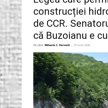
construcției hidr
Gorjeanul.ro
de CCR. Senatoru
că Buzoianu e cu
De către
Mihaela C. Horvath
-
25 iunie 2026