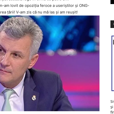
m-am lovit de opoziția feroce a useriștilor și ONG-
rea țării! V-am zis că nu mă las și am reușit!
Si
și
fi