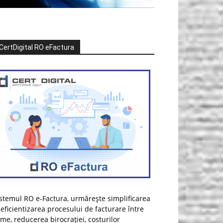
CertDigital RO eFactura
stemul RO e-Factura, urmărește simplificarea
 eficientizarea procesului de facturare între
rme, reducerea birocrației, costurilor