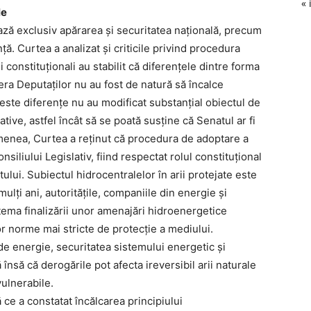
« 
le
ază exclusiv apărarea și securitatea națională, precum
ță. Curtea a analizat și criticile privind procedura
 constituționali au stabilit că diferențele dintre forma
a Deputaților nu au fost de natură să încalce
ceste diferențe nu au modificat substanțial obiectul de
ative, astfel încât să se poată susține că Senatul ar fi
emenea, Curtea a reținut că procedura de adoptare a
nsiliului Legislativ, fiind respectat rolul constituțional
ului. Subiectul hidrocentralelor în arii protejate este
ulți ani, autoritățile, companiile din energie și
 tema finalizării unor amenajări hidroenergetice
or norme mai stricte de protecție a mediului.
de energie, securitatea sistemului energetic și
ză însă că derogările pot afecta ireversibil arii naturale
vulnerabile.
 ce a constatat încălcarea principiului