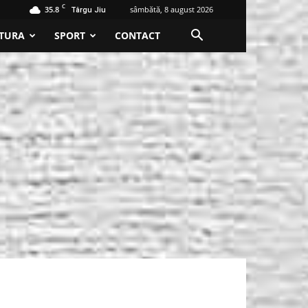
C
35.8
sâmbătă, 8 august 2026
Târgu Jiu
TURA
SPORT
CONTACT