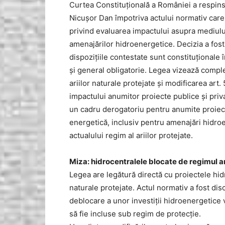
Curtea Constituțională a României a respins
Nicușor Dan împotriva actului normativ care m
privind evaluarea impactului asupra mediului,
amenajărilor hidroenergetice. Decizia a fost 
dispozițiile contestate sunt constituționale î
și general obligatorie. Legea vizează compl
ariilor naturale protejate și modificarea art.
impactului anumitor proiecte publice și priv
un cadru derogatoriu pentru anumite proiect
energetică, inclusiv pentru amenajări hidro
actualului regim al ariilor protejate.
Miza: hidrocentralele blocate de regimul ar
Legea are legătură directă cu proiectele hid
naturale protejate. Actul normativ a fost disc
deblocare a unor investiții hidroenergetice
să fie incluse sub regim de protecție.