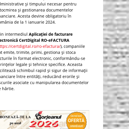
ministrative și timpului necesar pentru
ntocmirea și gestionarea documentelor
nanciare. Acesta devine obligatoriu în
mânia de la 1 ianuarie 2024.
rin intermediul
Aplicației de facturare
lectronică CertDigital RO-eFACTURA
ttps://certdigital.ro/ro-efactura/
), companiile
t emite, trimite, primi, gestiona și stoca
cturile în format electronic, conformându-se
rințelor legale și tehnice specifice. Aceasta
cilitează schimbul rapid și sigur de informații
nanciare între entități, reducând erorile și
scurile asociate cu manipularea documentelor
 hârtie.