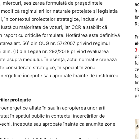
, miercuri, sesizarea formulată de președintele
ad
î
odifică regimul ariilor naturale protejate și legislația
fi
 în contextul proiectelor strategice, inclusiv al
Ro
luată cu majoritate de voturi, iar CCR a stabilit că
n raport cu criticile formulate. Hotărârea este definitivă
P
e
etarea art. 56¹ din OUG nr. 57/2007 privind regimul
(
h
 5 alin. (1) din Legea nr. 292/2018 privind evaluarea
po
ate asupra mediului. În esență, actul normativ creează
fa
e considerate strategice, în special în zona
ce
energetice începute sau aprobate înainte de instituirea
fa
fi
ri
pe
iilor protejate
roenergetice aflate în sau în apropierea unor arii
utat în spațiul public în contextul încercărilor de
 vechi, începute sau aprobate înainte ca anumite zone