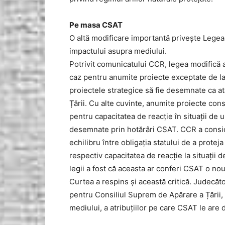
Pe masa CSAT
O altă modificare importantă privește Lege
impactului asupra mediului.
Potrivit comunicatului CCR, legea modifică art
caz pentru anumite proiecte exceptate de la 
proiectele strategice să fie desemnate ca at
Țării. Cu alte cuvinte, anumite proiecte con
pentru capacitatea de reacție în situații de u
desemnate prin hotărâri CSAT. CCR a conside
echilibru între obligația statului de a protej
respectiv capacitatea de reacție la situații
legii a fost că aceasta ar conferi CSAT o nou
Curtea a respins și această critică. Judecăto
pentru Consiliul Suprem de Apărare a Țării, 
mediului, a atribuțiilor pe care CSAT le are d