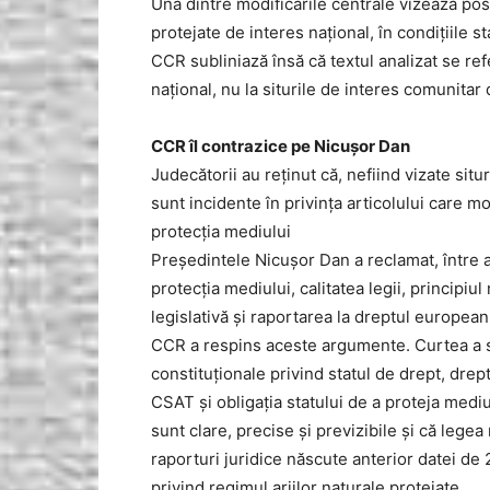
Una dintre modificările centrale vizează posi
protejate de interes național, în condițiile st
CCR subliniază însă că textul analizat se refe
național, nu la siturile de interes comunitar
CCR îl contrazice pe Nicușor Dan
Judecătorii au reținut că, nefiind vizate sit
sunt incidente în privința articolului care m
protecția mediului
Președintele Nicușor Dan a reclamat, între a
protecția mediului, calitatea legii, principiul
legislativă și raportarea la dreptul european
CCR a respins aceste argumente. Curtea a s
constituționale privind statul de drept, drept
CSAT și obligația statului de a proteja mediul
sunt clare, precise și previzibile și că lege
raporturi juridice născute anterior datei de 
privind regimul ariilor naturale protejate.