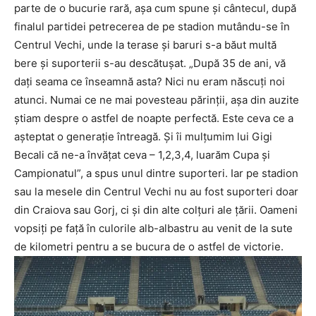
parte de o bucurie rară, așa cum spune și cântecul, după
finalul partidei petrecerea de pe stadion mutându-se în
Centrul Vechi, unde la terase și baruri s-a băut multă
bere și suporterii s-au descătușat. „După 35 de ani, vă
dați seama ce înseamnă asta? Nici nu eram născuți noi
atunci. Numai ce ne mai povesteau părinții, așa din auzite
știam despre o astfel de noapte perfectă. Este ceva ce a
așteptat o generație întreagă. Și îi mulțumim lui Gigi
Becali că ne-a învățat ceva – 1,2,3,4, luarăm Cupa și
Campionatul”, a spus unul dintre suporteri. Iar pe stadion
sau la mesele din Centrul Vechi nu au fost suporteri doar
din Craiova sau Gorj, ci și din alte colțuri ale țării. Oameni
vopsiți pe față în culorile alb-albastru au venit de la sute
de kilometri pentru a se bucura de o astfel de victorie.