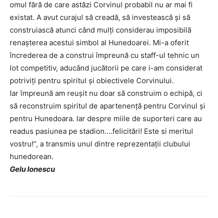
omul fără de care astăzi Corvinul probabil nu ar mai fi
existat. A avut curajul să creadă, să investească și să
construiască atunci când mulți considerau imposibilă
renașterea acestui simbol al Hunedoarei. Mi-a oferit
încrederea de a construi împreună cu staff-ul tehnic un
lot competitiv, aducând jucătorii pe care i-am considerat
potriviți pentru spiritul și obiectivele Corvinului.
Iar împreună am reușit nu doar să construim o echipă, ci
să reconstruim spiritul de apartenență pentru Corvinul și
pentru Hunedoara. Iar despre miile de suporteri care au
readus pasiunea pe stadion….felicitări! Este si meritul
vostru!”, a transmis unul dintre reprezentații clubului
hunedorean.
Gelu Ionescu