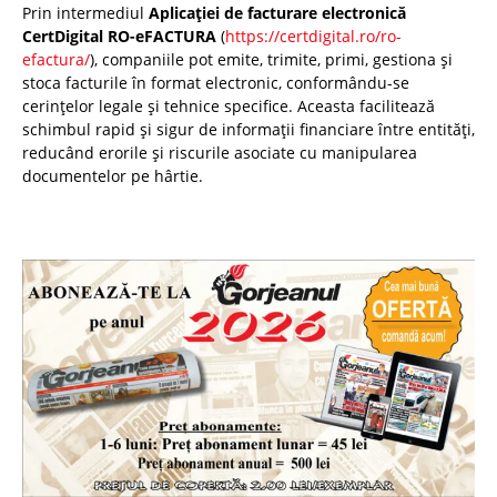
Prin intermediul
Aplicației de facturare electronică
CertDigital RO-eFACTURA
(
https://certdigital.ro/ro-
efactura/
), companiile pot emite, trimite, primi, gestiona și
stoca facturile în format electronic, conformându-se
cerințelor legale și tehnice specifice. Aceasta facilitează
schimbul rapid și sigur de informații financiare între entități,
reducând erorile și riscurile asociate cu manipularea
documentelor pe hârtie.