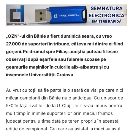
„OZN”-ul din Bănie a fiert duminică seara, cu vreo
27.000 de suporteri în tribune, câteva mii dintre ei fiind
gorjeni. Pe drumul spre Filiași aceștia puteau fi lesne
observați după eșarfele sau fularele scoase pe
geamurile mașinilor în culorile alb-albastre și cu
însemnele Universității Craiova.
Au vrut cu toții să fie parte la o seară de vis, pe care nici
măcar campionii din Bănie nu o anticipau. Cu un scor de
5-0 în fața rivalilor de la U. Cluj, „leii” s-au impus pentru
mult timp în inimile suporterilor prin meciul frumos
judecat pentru ultima dată pe teren propriu în această
ediție de campionat. Cei care au asistat la meci au avut