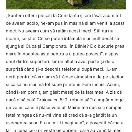
„Suntem olteni plecați la Constanța și am lăsat acum tot
ce aveam acolo, ne-am pus în mașină și am venit la acest
meci. Nu aveam cum să ratăm acest meci. Știința nu
moare, se știe! Ce se putea întâmpla mai mult decât să
ajungă și Cupa și Campionatul în Bănie? E o bucurie prea
mare în noaptea asta pentru a o putea povesti”, a spus
unul dintre suporteri. Iar un altul a avut parte și de o
surpriză când și-a deschis telefonul după meci. „L-am
oprit pentru că vroiam să trăiesc atmosfera de pe stadion
și ca să nu mai mă tot sune prietenii l-am închis. Acum,
când l-am pornit, am găsit mesaj de la fata mea. A zis că
dacă o să bată Craiova cu 5-0 trebuie să îi cumpăr minge
de volei, că ei îi place voleiul. Mâine mă duc și îi cumpăr
fetei mingea că nu-mi vine să cred că s-a gândit la un
asemenea scor. Eu nu mi-l imaginam”, a povestit bărbatul.
Iar în ceea ce-i privește pe gorjenii care au venit la meci,