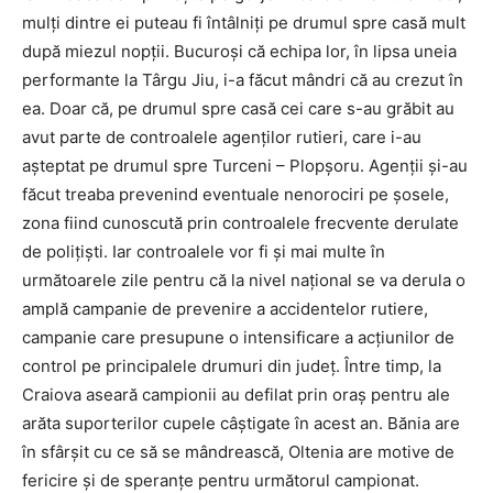
mulți dintre ei puteau fi întâlniți pe drumul spre casă mult
după miezul nopții. Bucuroși că echipa lor, în lipsa uneia
performante la Târgu Jiu, i-a făcut mândri că au crezut în
ea. Doar că, pe drumul spre casă cei care s-au grăbit au
avut parte de controalele agenților rutieri, care i-au
așteptat pe drumul spre Turceni – Plopșoru. Agenții și-au
făcut treaba prevenind eventuale nenorociri pe șosele,
zona fiind cunoscută prin controalele frecvente derulate
de polițiști. Iar controalele vor fi și mai multe în
următoarele zile pentru că la nivel național se va derula o
amplă campanie de prevenire a accidentelor rutiere,
campanie care presupune o intensificare a acțiunilor de
control pe principalele drumuri din județ. Între timp, la
Craiova aseară campionii au defilat prin oraș pentru ale
arăta suporterilor cupele câștigate în acest an. Bănia are
în sfârșit cu ce să se mândrească, Oltenia are motive de
fericire și de speranțe pentru următorul campionat.