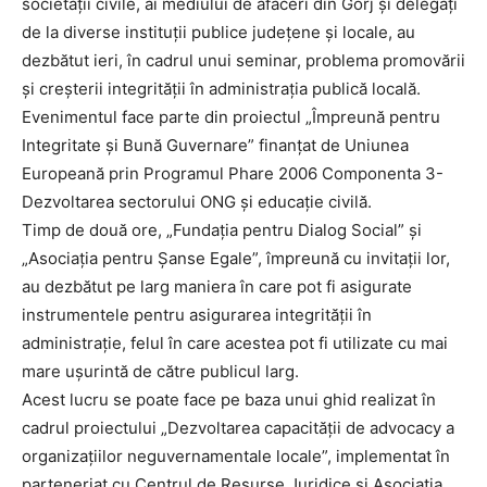
societăţii civile, ai mediului de afaceri din Gorj şi delegaţi
de la diverse instituţii publice judeţene şi locale, au
dezbătut ieri, în cadrul unui seminar, problema promovării
şi creşterii integrităţii în administraţia publică locală.
Evenimentul face parte din proiectul „Împreună pentru
Integritate şi Bună Guvernare” finanţat de Uniunea
Europeană prin Programul Phare 2006 Componenta 3-
Dezvoltarea sectorului ONG şi educaţie civilă.
Timp de două ore, „Fundaţia pentru Dialog Social” şi
„Asociaţia pentru Şanse Egale”, împreună cu invitaţii lor,
au dezbătut pe larg maniera în care pot fi asigurate
instrumentele pentru asigurarea integrităţii în
administraţie, felul în care acestea pot fi utilizate cu mai
mare uşurintă de către publicul larg.
Acest lucru se poate face pe baza unui ghid realizat în
cadrul proiectului „Dezvoltarea capacităţii de advocacy a
organizaţiilor ne
guvernamentale locale”, implementat în
parteneriat cu Centrul de Resurse Juridice şi Asociaţia