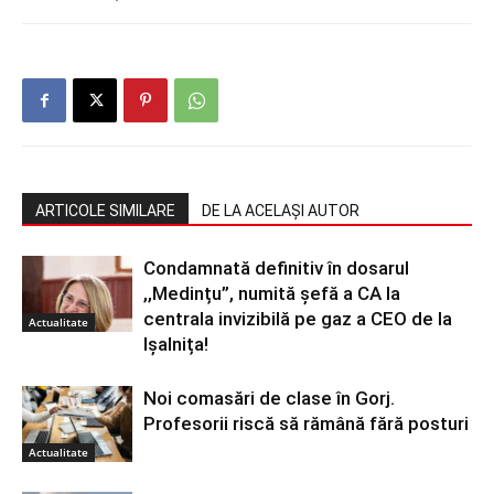
ARTICOLE SIMILARE
DE LA ACELAȘI AUTOR
Condamnată definitiv în dosarul
,,Medințu”, numită șefă a CA la
centrala invizibilă pe gaz a CEO de la
Actualitate
Ișalnița!
Noi comasări de clase în Gorj.
Profesorii riscă să rămână fără posturi
Actualitate