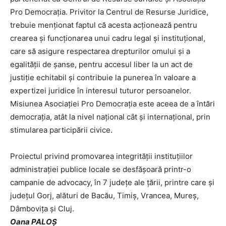
Pro Democraţia. Privitor
la
Centrul de Resurse Juridice,
trebuie menţionat faptul că acesta acţionează pentru
crearea şi funcţionarea unui cadru legal şi instituţional,
care să asigure respectarea drepturilor
omului şi a
egalităţii de şanse, pentru accesul liber la un act de
justiţie echitabil şi contribuie la punerea în valoare a
expertizei juridice în interesul tuturor persoanelor.
Misiunea Asociaţiei Pro Democraţia este aceea de a
întări
democraţia, atât la nivel naţional cât şi internaţional, prin
stimularea participării civice.
Proiectul privind promovarea
integrităţii instituţiilor
administraţiei publice locale se desfăşoară printr-o
campanie de advocacy, în 7 judeţe ale ţării, printre care şi
judeţul Gorj, alături de Bacău, Timiş, Vrancea, Mureş,
Dâmboviţa şi Cluj.
Oana PALOŞ