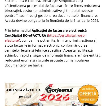
Sistemul RO e-Factura, urmărește simplificarea și
eficientizarea procesului de facturare între firme, reducerea
birocrației, costurilor administrative și timpului necesar
pentru întocmirea și gestionarea documentelor financiare.
Acesta devine obligatoriu în România de la 1 ianuarie 2024.
Prin intermediul
Aplicației de facturare electronică
CertDigital RO-eFACTURA
(
https://certdigital.ro/ro-
efactura/
), companiile pot emite, trimite, primi, gestiona și
stoca facturile în format electronic, conformându-se
cerințelor legale și tehnice specifice. Aceasta facilitează
schimbul rapid și sigur de informații financiare între entități,
reducând erorile și riscurile asociate cu manipularea
documentelor pe hârtie.