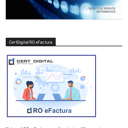
CertDigital RO eFactura