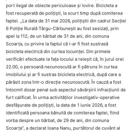
port ilegal de obiecte periculoase și lovire. Bicicleta a
fost recuperată de polițiști, la scurt timp după comiterea
faptei. ,,La data de 31 mai 2026, polițiștii din cadrul Secției
6 Poliție Rurală Târgu-Cărbunești au fost sesizați, prin
apel la 112, de un bărbat de 31 de ani, din comuna
Scoarța, cu privire la faptul că i-ar fi fost sustrasă
bicicleta electrică din curtea locuinței. Din primele
verificări efectuate la fața locului a reieșit că, în jurul orei
22.00, o persoană necunoscută ar fi pătruns în curtea
imobilului și ar fi sustras bicicleta electrică, după care a
părăsit zona într-o direcție necunoscută. În cauză a fost
întocmit dosar penal sub aspectul săvârșirii infracțiunii de
furt calificat. În urma activităților investigativ-operative
desfășurate de polițiști, la data de 1 iunie 2026, a fost
identificată persoana bănuită de comiterea faptei, fiind
vorba despre un bărbat, de 29 de ani, din comuna
Scoarța”, a declarat Ioana Nanu, purtătorul de cuvânt al