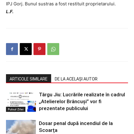
IPJ Gorj. Bunul sustras a fost restituit proprietarului.
L.F.
ARTICOLE SIMILARE
DE LA ACELAȘI AUTOR
Târgu Jiu: Lucrările realizate în cadrul
„Atelierelor Brâncuși” vor fi
prezentate publicului
Pulsul Zilei
Dosar penal după incendiul de la
Scoarța