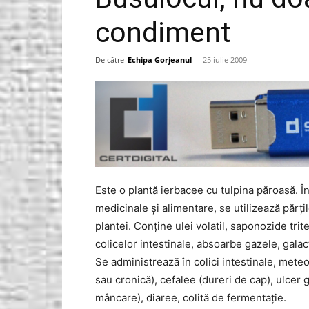
condiment
Gorjeanul.ro
De către
Echipa Gorjeanul
-
25 iulie 2009
Este o plantă ierbacee cu tulpina păroasă. Î
medicinale şi alimentare, se utilizează părţi
plantei. Conţine ulei volatil, saponozide trit
colicelor intestinale, absoarbe gazele, gala
Se administrează în colici intestinale, meteo
sau cronică), cefalee (dureri de cap), ulcer g
mâncare), diaree, colită de fermentaţie.