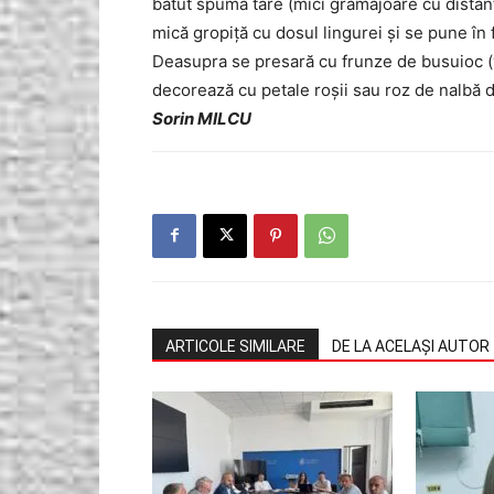
bătut spumă tare (mici grămăjoare cu distanţă
mică gropiţă cu dosul lingurei şi se pune în 
Deasupra se presară cu frunze de busuioc (v
decorează cu petale roşii sau roz de nalbă de
Sorin MILCU
ARTICOLE SIMILARE
DE LA ACELAȘI AUTOR