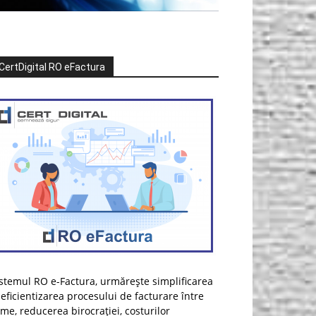
CertDigital RO eFactura
stemul RO e-Factura, urmărește simplificarea
 eficientizarea procesului de facturare între
rme, reducerea birocrației, costurilor