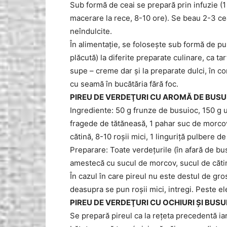
Sub formă de ceai se prepară prin infuzie (1 
macerare la rece, 8-10 ore). Se beau 2-3 ceai
neîndulcite.
În alimentaţie, se foloseşte sub formă de p
plăcută) la diferite preparate culinare, ca ta
supe – creme dar şi la preparate dulci, în c
cu seamă în bucătăria fără foc.
PIREU
DE VERDEŢURI CU AROMĂ DE
BUSUI
Ingrediente: 50 g frunze de busuioc, 150 g u
fragede de tătăneasă, 1 pahar suc de morcovi
cătină, 8-10 roşii mici, 1 linguriţă pulbere d
Preparare: Toate verdeţurile (în afară de b
amestecă cu sucul de morcov, sucul de cătin
În cazul în care pireul nu este destul de gro
deasupra se pun roşii mici, intregi. Peste el
PIREU DE VERDEŢURI CU OCHIURI ŞI BUSU
Se prepară pireul ca la reţeta precedentă ia