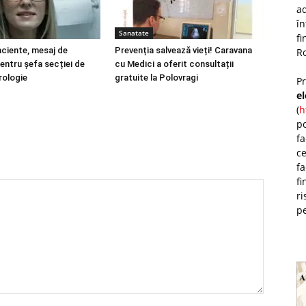
ad
î
Sanatate
fi
aciente, mesaj de
Prevenția salvează vieți! Caravana
Ro
entru șefa secției de
cu Medici a oferit consultații
rologie
gratuite la Polovragi
P
e
(
h
po
fa
ce
fa
fi
ri
pe