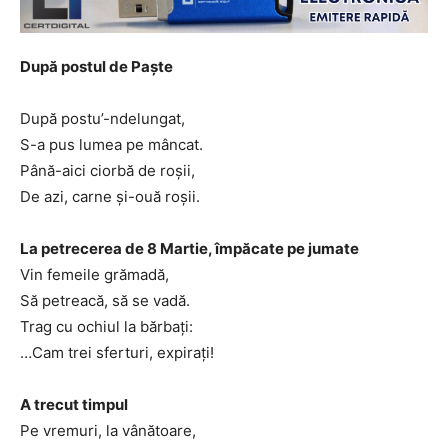
După postul de Paște
După postu’-ndelungat,
S-a pus lumea pe mâncat.
Până-aici ciorbă de roșii,
De azi, carne și-ouă roșii.
La petrecerea de 8 Martie, împăcate pe jumate
Vin femeile grămadă,
Să petreacă, să se vadă.
Trag cu ochiul la bărbați:
…Cam trei sferturi, expirați!
A trecut timpul
Pe vremuri, la vânătoare,