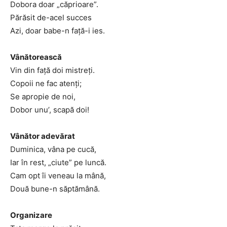
Dobora doar „căprioare”.
Părăsit de-acel succes
Azi, doar babe-n față-i ies.
Vânătorească
Vin din față doi mistreți.
Copoii ne fac atenți;
Se apropie de noi,
Dobor unu’, scapă doi!
Vânător adevărat
Duminica, vâna pe cucă,
Iar în rest, „ciute” pe luncă.
Cam opt îi veneau la mână,
Două bune-n săptămână.
Organizare