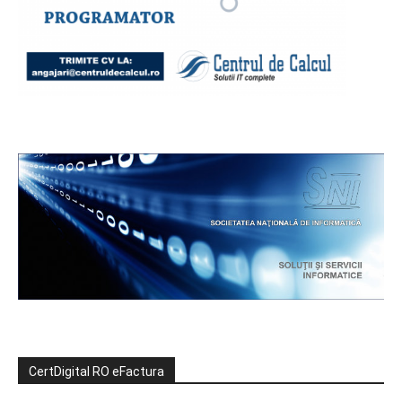
CertDigital RO eFactura