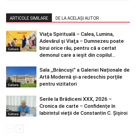
ARTICOLE SIMILARE
DE LA ACELAȘI AUTOR
Viaţa Spirituală – Calea, Lumina,
Adevărul şi Viaţa – Dumnezeu poate
birui orice rău, pentru că a certat
Cultura
demonul care a ieșit din copilul...
Sala ,,Brâncuși” a Galeriei Naționale de
Artă Modernă și-a redeschis porțile
pentru vizitatori
Cultura
Serile la Brădiceni XXX, 2026 –
Cronica de carte – Confidențe în
labirintul vieții de Constantin C. Șișiroi
Cultura