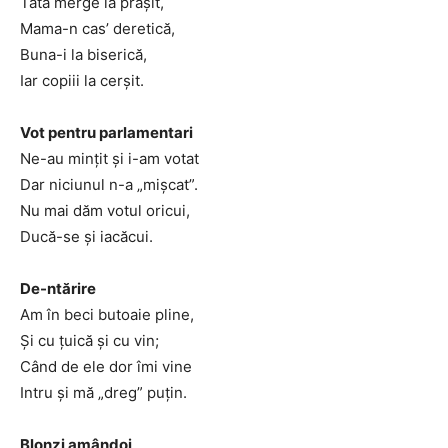
Tata merge la prășit,
Mama-n cas’ deretică,
Buna-i la biserică,
Iar copiii la cerșit.
Vot pentru parlamentari
Ne-au mințit și i-am votat
Dar niciunul n-a „mișcat”.
Nu mai dăm votul oricui,
Ducă-se și iacăcui.
De-ntărire
Am în beci butoaie pline,
Și cu țuică și cu vin;
Când de ele dor îmi vine
Intru și mă „dreg” puțin.
Blonzi amândoi